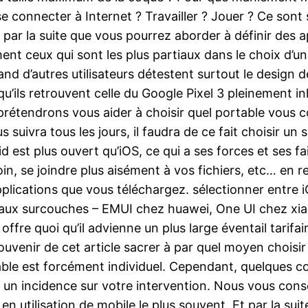
t se connecter à Internet ? Travailler ? Jouer ? Ce so
 par la suite que vous pourrez aborder à définir des 
nt ceux qui sont les plus partiaux dans le choix d’un 
uand d’autres utilisateurs détestent surtout le desi
u’ils retrouvent celle du Google Pixel 3 pleinement in
étendrons vous aider à choisir quel portable vous co
s suivra tous les jours, il faudra de ce fait choisir u
 est plus ouvert qu’iOS, ce qui a ses forces et ses fa
in, se joindre plus aisément à vos fichiers, etc… en 
plications que vous téléchargez. sélectionner entre 
re aux surcouches – EMUI chez huawei, One UI chez xi
 offre quoi qu’il advienne un plus large éventail tarif
uvenir de cet article sacrer à par quel moyen choisir 
table est forcément individuel. Cependant, quelques c
s un incidence sur votre intervention. Nous vous conse
en utilisation de mobile le plus souvent. Et par la sui