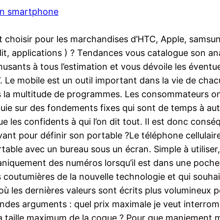
ran smartphone
 choisir pour les marchandises d’HTC, Apple, samsung, 
délit, applications ) ? Tendances vous catalogue son 
usants à tous l’estimation et vous dévoile les éventu
‘. Le mobile est un outil important dans la vie de cha
 la multitude de programmes. Les consommateurs ont t
uie sur des fondements fixes qui sont de temps à autre
 les confidents à qui l’on dit tout. Il est donc consé
vant pour définir son portable ?Le téléphone cellulai
able avec un bureau sous un écran. Simple à utiliser, il
aniquement des numéros lorsqu’il est dans une poche
as coutumières de la nouvelle technologie et qui sou
 où les dernières valeurs sont écrits plus volumineux
es arguments : quel prix maximale je veut interrompr
t la taille maximum de la coque ? Pour que maniement