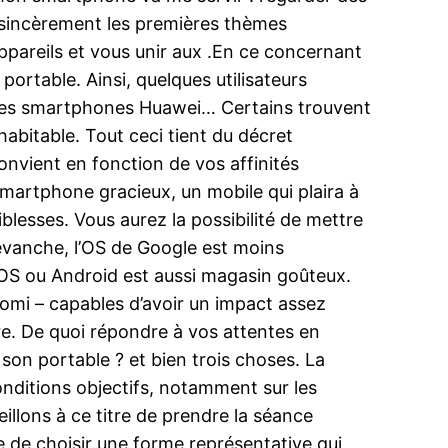
nt sincèrement les premières thèmes
appareils et vous unir aux .En ce concernant
portable. Ainsi, quelques utilisateurs
gn des smartphones Huawei… Certains trouvent
habitable. Tout ceci tient du décret
nvient en fonction de vos affinités
n smartphone gracieux, un mobile qui plaira à
iblesses. Vous aurez la possibilité de mettre
revanche, l’OS de Google est moins
iOS ou Android est aussi magasin goûteux.
aomi – capables d’avoir un impact assez
aire. De quoi répondre à vos attentes en
son portable ? et bien trois choses. La
onditions objectifs, notamment sur les
illons à ce titre de prendre la séance
te de choisir une forme représentative qui