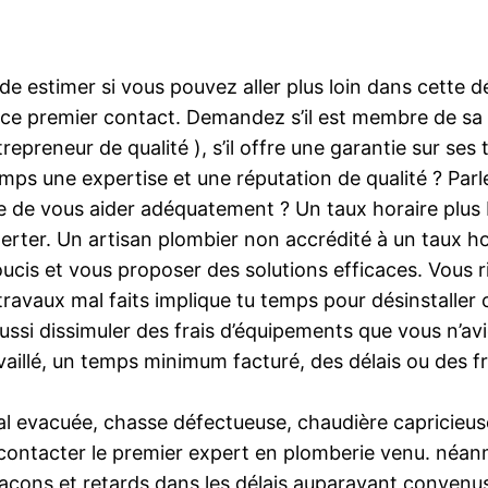
e estimer si vous pouvez aller plus loin dans cette 
 ce premier contact. Demandez s’il est membre de sa 
preneur de qualité ), s’il offre une garantie sur ses tr
mps une expertise et une réputation de qualité ? Parl
ure de vous aider adéquatement ? Un taux horaire plus
alerter. Un artisan plombier non accrédité à un taux h
ucis et vous proposer des solutions efficaces. Vous r
avaux mal faits implique tu temps pour désinstaller ce
 aussi dissimuler des frais d’équipements que vous n’a
vaillé, un temps minimum facturé, des délais ou des fr
mal evacuée, chasse défectueuse, chaudière capricie
contacter le premier expert en plomberie venu. néanmo
açons et retards dans les délais auparavant convenus