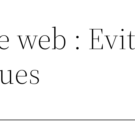
te web : Evi
ques