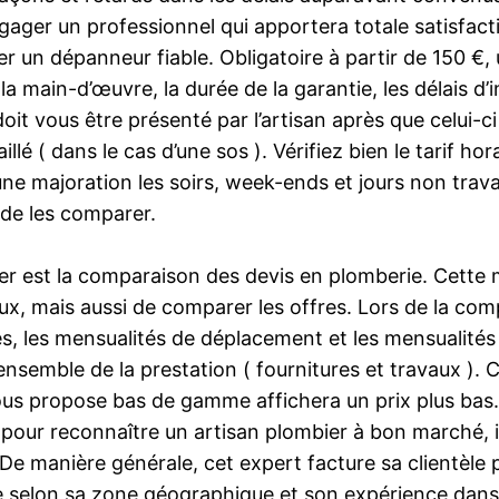
gager un professionnel qui apportera totale satisfact
r un dépanneur fiable. Obligatoire à partir de 150 €, u
e la main-d’œuvre, la durée de la garantie, les délais 
oit vous être présenté par l’artisan après que celui-ci 
llé ( dans le cas d’une sos ). Vérifiez bien le tarif hor
ne majoration les soirs, week-ends et jours non travail
n de les comparer.
er est la comparaison des devis en plomberie. Cett
eux, mais aussi de comparer les offres. Lors de la compa
es, les mensualités de déplacement et les mensualités
ensemble de la prestation ( fournitures et travaux ). 
us propose bas de gamme affichera un prix plus bas… 
se pour reconnaître un artisan plombier à bon marché,
e manière générale, cet expert facture sa clientèle p
 selon sa zone géographique et son expérience dans l