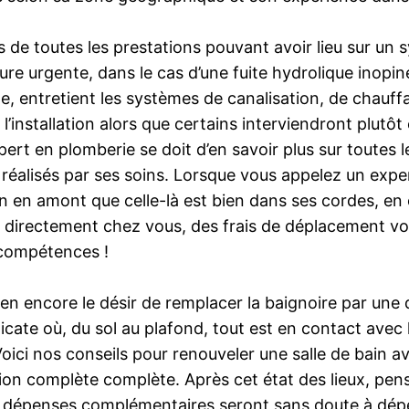
tes de toutes les prestations pouvant avoir lieu sur u
re urgente, dans le cas d’une fuite hydrolique inopi
e, entretient les systèmes de canalisation, de chauff
l’installation alors que certains interviendront plutô
expert en plomberie se doit d’en savoir plus sur toute
ux réalisés par ses soins. Lorsque vous appelez un exp
en en amont que celle-là est bien dans ses cordes, en 
nt directement chez vous, des frais de déplacement v
 compétences !
bien encore le désir de remplacer la baignoire par une
icate où, du sol au plafond, tout est en contact avec 
ici nos conseils pour renouveler une salle de bain avec
ation complète complète. Après cet état des lieux, p
s dépenses complémentaires seront sans doute à dépen