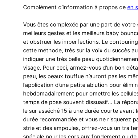
Complément d’information à propos de
en s
Vous êtes complexée par une part de votre so
meilleurs gestes et les meilleurs baby bounc
et obstruer les imperfections. Le contourin
cette méthode, très sur la voix du succès a
indiquer une très belle peau quotidiennement
visage. Pour ceci, armez-vous d’un bon détac
peau, les peaux touffue n’auront pas les m
l’application d’une petite ablution pour élimi
hebdomadairement pour omettre les cellules
temps de pose souvent dissuasif… La réponse
le sur asséché 15 à une durée courte avant l
durée recommandée et vous ne risquerez pas 
strie et des ampoules, offrez-vous un traite
spéciale pour les cors aux fondement ou de 