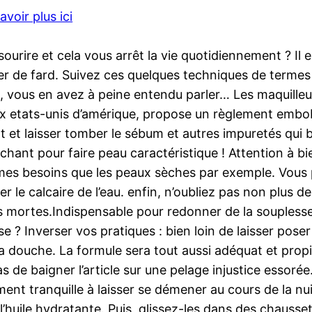
avoir plus ici
urire et cela vous arrêt la vie quotidiennement ? Il e
er de fard. Suivez ces quelques techniques de termes c
g, vous en avez à peine entendu parler… Les maquilleu
ux etats-unis d’amérique, propose un règlement embobi
 et laisser tomber le sébum et autres impuretés qui br
hant pour faire peau caractéristique ! Attention à bie
êmes besoins que les peaux sèches par exemple. Vous
ner le calcaire de l’eau. enfin, n’oubliez pas non plus
 mortes.Indispensable pour redonner de la souplesse
 ? Inverser vos pratiques : bien loin de laisser pos
a douche. La formule sera tout aussi adéquat et propic
de baigner l’article sur une pelage injustice essor
ment tranquille à laisser se démener au cours de la nu
l’huile hydratante. Puis, glissez-les dans des chauss