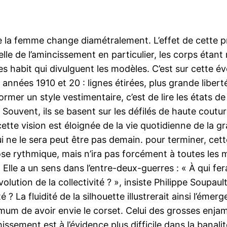
 de la femme change diamétralement. L’effet de cette
elle de l’amincissement en particulier, les corps étant
es habit qui divulguent les modèles. C’est sur cette é
nnées 1910 et 20 : lignes étirées, plus grande libert
 former un style vestimentaire, c’est de lire les états 
Souvent, ils se basent sur les défilés de haute coutu
cette vision est éloignée de la vie quotidienne de la
ui ne le sera peut être pas demain. pour terminer, cette
 rythmique, mais n’ira pas forcément à toutes les mor
lle a un sens dans l’entre-deux-guerres : « À qui fera
olution de la collectivité ? », insiste Philippe Soupau
? La fluidité de la silhouette illustrerait ainsi l’émer
mum de avoir envie le corset. Celui des grosses enjambée
nchissement est à l’évidence plus difficile dans la bana