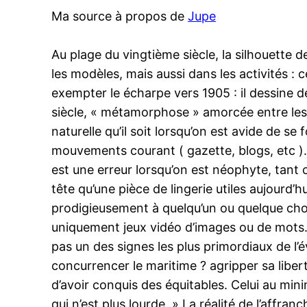
Ma source à propos de
Jupe
Au plage du vingtième siècle, la silhouette
les modèles, mais aussi dans les activités : c
exempter le écharpe vers 1905 : il dessine d
siècle, « métamorphose » amorcée entre les a
naturelle qu’il soit lorsqu’on est avide de se
mouvements courant ( gazette, blogs, etc ). 
est une erreur lorsqu’on est néophyte, tant 
tête qu’une pièce de lingerie utiles aujourd’h
prodigieusement à quelqu’un ou quelque chose
uniquement jeux vidéo d’images ou de mots. E
pas un des signes les plus primordiaux de l’év
concurrencer le maritime ? agripper sa liberté 
d’avoir conquis des équitables. Celui au mini
qui n’est plus lourde. » La réalité de l’affra