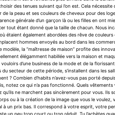
choisir des tenues suivant qui l’on est. Cela nécessit
de la peau et ses couleurs de cheveux pour des loge 
e générale d’un garçon là ou les filles en ont mieux. A
ter tout étant donné que la taille de chacun. Nous i
où étaient également abordées des rêve de couleurs 
 remplacent hommes envoyés au bord dans les comme
e modèle, la “maîtresse de maison” profite des inno
tuellement élégamment habillée vers la maison et maqui
 vouloirs d’une business de la mode et de la florissan
du secteur de cette période, s’installent dans les sa
ent ? Combien d’habits n’avez-vous pas porté depuis
ois, notez ce qui n’a pas fonctionné. Quels vêtemen
 qu’ils ne marchent pas sincèrement pour vous. Ils so
rps ou à la création de la image que vous le voulez,
n prix bas. Il correspond à votre esprit, votre perso
uste un peu trop court ou trop réduit. Tu l’achètes q