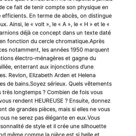
e de ce fait de tenir compte son physique en
efficients. En terme de abcès, on distingue
insi, le « volt », le « A », le « H » et le «
ncarnions déjà ce concept dans un texte daté
en fonction du cercle chromatique.Après
rces notamment, les années 1950 marquent
vations électro-ménagères et gagne du
llée, enterrant aux injonctions d’une
tes. Revlon, Elizabeth Arden et Helena
lles de bains.Soyez sérieux. Quels vêtements
 très longtemps ? Combien de fois vous
ts vous rendent HEUREUSE ? Ensuite, donnez
nt de grandes pièces, mais si elles ne vous
 vous ne serez pas élégante en eux.Vous
nnalité de style et il crée une silhouette
uand même comme la pièce est si belle et