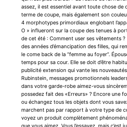
assez, il est essentiel avant toute chose de 
terme de coupe, mais également son couleur 
4 morphotypes primordiaux englobant l’apparenc
O » influeront sur la coupe des tenues à por
de cet été : Comment user ses vêtements ? 
des années d’émancipation des filles, qui
le come back de la “femme au foyer”. Épous
temps pour sa cour. Elle se doit d’être habi
publicité extension qui vante les nouveautés
Rubinstein, messages promotionnels leaders 
dans votre garde-robe aimez-vous sincèrem
possedez fait des «Erreurs» ? Encore une f
ou échangez tous les objets dont vous savez
marchent pas par rapport à votre type de co
voyez un produit complètement phénoménal à u
que vous aimez. Vous l’essayez, mais c’est j