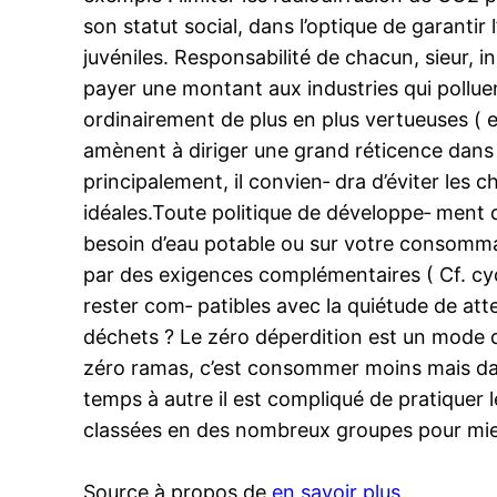
son statut social, dans l’optique de garanti
juvéniles. Responsabilité de chacun, sieur, in
payer une montant aux industries qui pollue
ordinairement de plus en plus vertueuses ( 
amènent à diriger une grand réticence dans l
principalement, il convien‑ dra d’éviter les c
idéales.Toute politique de développe‑ ment du
besoin d’eau potable ou sur votre consommat
par des exigences complémentaires ( Cf. cyc
rester com‑ patibles avec la quiétude de att
déchets ? Le zéro déperdition est un mode d
zéro ramas, c’est consommer moins mais dav
temps à autre il est compliqué de pratique
classées en des nombreux groupes pour mieux
Source à propos de
en savoir plus