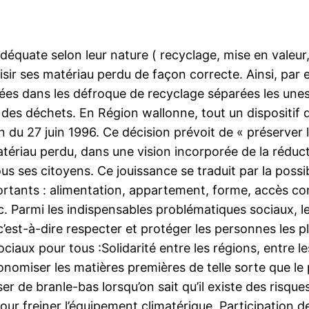
quate selon leur nature ( recyclage, mise en valeur, c
isir ses matériau perdu de façon correcte. Ainsi, par
ivrées dans les défroque de recyclage séparées les une
e des déchets. En Région wallonne, tout un dispositif
on du 27 juin 1996. Ce décision prévoit de « préserve
riau perdu, dans une vision incorporée de la réducti
ous ses citoyens. Ce jouissance se traduit par la possi
rtants : alimentation, appartement, forme, accès com
c. Parmi les indispensables problématiques sociaux, le
 c’est-à-dire respecter et protéger les personnes les p
ociaux pour tous :Solidarité entre les régions, entre l
nomiser les matières premières de telle sorte que le
er de branle-bas lorsqu’on sait qu’il existe des risqu
pour freiner l’équipement climatérique. Participation