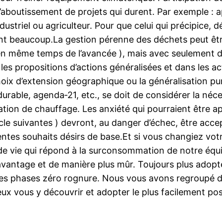
r l’aboutissement de projets qui durent. Par exemple :
dustriel ou agriculteur. Pour que celui qui précipice, 
nt beaucoup.La gestion pérenne des déchets peut être
en même temps de l’avancée ), mais avec seulement de
es propositions d’actions généralisées et dans les ac
hoix d’extension géographique ou la généralisation pure 
rable, agenda‑21, etc., se doit de considérer la néces
ion de chauffage. Les anxiété qui pourraient être a
le suivantes ) devront, au danger d’échec, être acce
entes souhaits désirs de base.Et si vous changiez vot
e vie qui répond à la surconsommation de notre équip
antage et de manière plus mûr. Toujours plus adoptée
r les phases zéro rognure. Nous vous avons regroupé 
 vous y découvrir et adopter le plus facilement pos