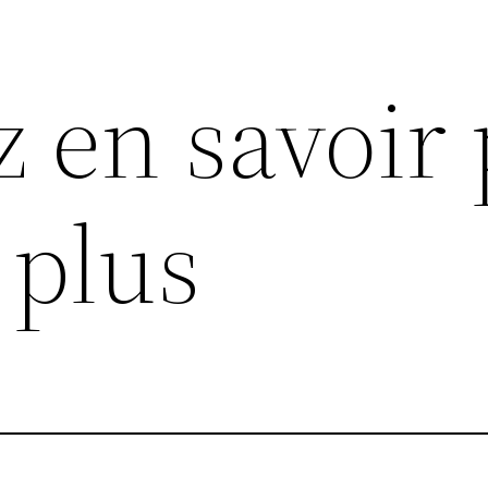
z en savoir 
 plus