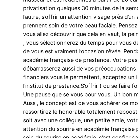
privatisation quelques 30 minutes de la sem
l’autre, s’offrir un attention visage près d’u
prennent soin de votre peau faciale. Pensez 
vous allez découvrir que cela en vaut, la pe
, vous sélectionnerez du temps pour vous dé
de vous est vraiment l’occasion rêvée. Penda
académie française de prestance. Votre pass
débarrasserez aussi de vos préoccupations 
financiers vous le permettent, acceptez un 
l’institut de prestance.S’offrir ( ou se faire
Une pause que se vous pour vous. Un bon mo
Aussi, le concept est de vous adhérer ce m
ressortirez le honorable totalement reboosté
soit avec une collègue, une petite amie, vo
attention du sourire en académie française p
soin du sourire en académie, c’est confier s