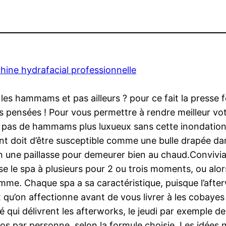
hine hydrafacial professionnelle
les hammams et pas ailleurs ? pour ce fait la presse 
es pensées ! Pour vous permettre à rendre meilleur vo
’y a pas de hammams plus luxueux sans cette inondati
ent doit d’être susceptible comme une bulle drapée dan
in une paillasse pour demeurer bien au chaud.Convivia
ise le spa à plusieurs pour 2 ou trois moments, ou alor
mme. Chaque spa a sa caractéristique, puisque l’after
qu’on affectionne avant de vous livrer à les cobayes 
 qui délivrent les afterworks, le jeudi par exemple de
ros par personne, selon la formule choisie. Les idée