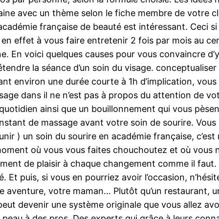
aine avec un thème selon le fiche membre de votre cl
n académie française de beauté est intéressant. Ceci si
en effet à vous faire entretenir 2 fois par mois au c
ine. En voici quelques causes pour vous convaincre d’y
tendre la séance d’un soin du visage. conceptualiser
nt environ une durée courte à 1h d’implication, vous 
age dans il ne n’est pas à propos du attention de vot
quotidien ainsi que un bouillonnement qui vous pèsen
instant de massage avant votre soin de sourire. Vous
 founir ) un soin du sourire en académie française, c’e
ment où vous vous faites chouchoutez et où vous ne
oment de plaisir à chaque changement comme il faut. 
. Et puis, si vous en pourriez avoir l’occasion, n’hés
tre aventure, votre maman… Plutôt qu’un restaurant, 
eut devenir une système originale que vous allez avoir
a peau à des pros. Des experts qui grâce à leurs con