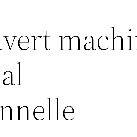
ouvert mach
al
nnelle