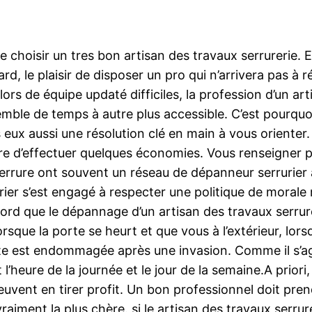
hoisir un tres bon artisan des travaux serrurerie. En
iard, le plaisir de disposer un pro qui n’arrivera pas à
ors de équipe updaté difficiles, la profession d’un art
mble de temps à autre plus accessible. C’est pourquoi
 eux aussi une résolution clé en main à vous orienter. 
 d’effectuer quelques économies. Vous renseigner po
 serrure ont souvent un réseau de dépanneur serrurier 
rurier s’est engagé à respecter une politique de mora
bord que le dépannage d’un artisan des travaux serrur
lorsque la porte se heurt et que vous à l’extérieur, lor
rte est endommagée après une invasion. Comme il s’agi
t l’heure de la journée et le jour de la semaine.A pri
peuvent en tirer profit. Un bon professionnel doit pre
vraiment la plus chère. si le artisan des travaux serru