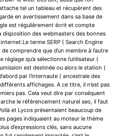
en attache tel un tableau et récupèrent des
s garde en avertissement dans sa base de
gle est régulièrement écrit et compte
 la disposition des webmasters des bonnes
te internet.Le terme SERP ( Search Engine
ial de comprendre que d’un membre à l’autre
réglage qu’a sélectionne l’utilisateur (
umission est destinée ou alors le station (
’abord par l’internaute ( ancestrale des
fférents affichages. A ce titre, il n’est pas
emiers pas. Cela veut dire par conséquent
arche le référencement naturel seo, il faut
 Voilà et Lycos présentaient beaucoup de
r des pages indiquaient au moteur le thème
 plus d’expressions clés, sans aucune
en fut rapidement impactée, c’est le