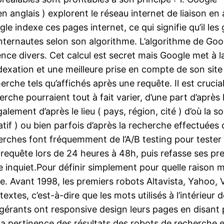
’’ en anglais ) explorent le réseau internet de liaison 
e indexe ces pages internet, ce qui signifie qu’il le
internautes selon son algorithme. L’algorithme de Goo
ence divers. Cet calcul est secret mais Google met à
’indexation et une meilleure prise en compte de son si
erche tels qu’affichés après une requête. Il est cruc
e pourraient tout à fait varier, d’une part d’après le 
ement d’après le lieu ( pays, région, cité ) d’où la so
if ) ou bien parfois d’après la recherche effectuées d
herches font fréquemment de l’A/B testing pour tester di
 requête lors de 24 heures à 48h, puis refasse ses pr
re inquiet.Pour définir simplement pour quelle raison m
he. Avant 1998, les premiers robots Altavista, Yahoo,
extes, c’est-à-dire que les mots utilisés à l’intérieu
s gérants ont responsive design leurs pages en disant
 La pertinence des résultats des robots de recherche 