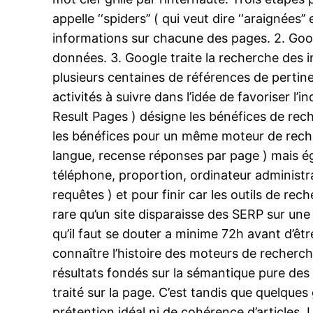
appelle ‘‘spiders’’ ( qui veut dire ‘‘araignées
informations sur chacune des pages. 2. Googl
données. 3. Google traite la recherche des 
plusieurs centaines de références de pertin
activités à suivre dans l’idée de favoriser l
Result Pages ) désigne les bénéfices de rech
les bénéfices pour un même moteur de recherch
langue, recense réponses par page ) mais égal
téléphone, proportion, ordinateur administrat
requêtes ) et pour finir car les outils de rec
rare qu’un site disparaisse des SERP sur une
qu’il faut se douter a minime 72h avant d’êt
connaître l’histoire des moteurs de recherc
résultats fondés sur la sémantique pure des t
traité sur la page. C’est tandis que quelque
prétention idéal ni de cohérence d’articles.