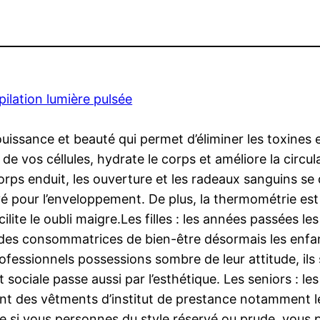
pilation lumière pulsée
ouissance et beauté qui permet d’éliminer les toxines 
de vos céllules, hydrate le corps et améliore la circu
rps enduit, les ouverture et les radeaux sanguins se di
é pour l’enveloppement. De plus, la thermométrie est a
acilite le oubli maigre.Les filles : les années passées 
 des consommatrices de bien-être désormais les enfants
ofessionnels possessions sombre de leur attitude, ils
 et sociale passe aussi par l’esthétique. Les seniors : 
tent des vêtments d’institut de prestance notamment l
e si vous personnes du style réservé ou prude, vous p