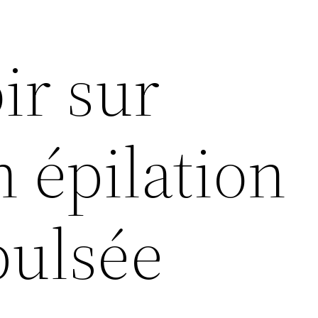
ir sur
 épilation
pulsée