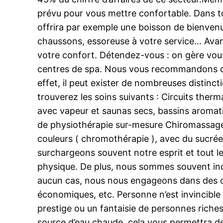
prévu pour vous mettre confortable. Dans tou
offrira par exemple une boisson de bienvenue 
chaussons, essoreuse à votre service… Avant
votre confort. Détendez-vous : on gère vous
centres de spa. Nous vous recommandons de v
effet, il peut exister de nombreuses distin
trouverez les soins suivants : Circuits ther
avec vapeur et saunas secs, bassins aromatis
de physiothérapie sur-mesure Chiromassages
couleurs ( chromothérapie ), avec du sucrée
surchargeons souvent notre esprit et tout le 
physique. De plus, nous sommes souvent indé
aucun cas, nous nous engageons dans des c
économiques, etc. Personne n’est invincible e
prestige ou un fantaisie de personnes riche
source d’eau chaude, cela vous permettra de 