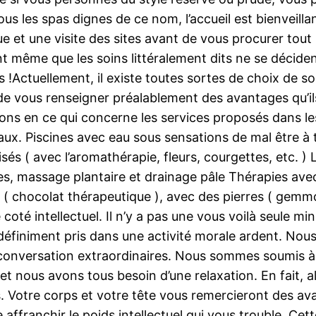
s les spas dignes de ce nom, l’accueil est bienveillan
et une visite des sites avant de vous procurer tout le 
 même que les soins littéralement dits ne se déciden
 !Actuellement, il existe toutes sortes de choix de s
ous renseigner préalablement des avantages qu’ils d
ctions en ce qui concerne les services proposés dans 
maux. Piscines avec eau sous sensations de mal être à 
és ( avec l’aromathérapie, fleurs, courgettes, etc. )
, massage plantaire et drainage pâle Thérapies avec
 ( chocolat thérapeutique ), avec des pierres ( gemmo
coté intellectuel. Il n’y a pas une vous voilà seule m
finiment pris dans une activité morale ardent. Nous 
onversation extraordinaires. Nous sommes soumis à 
t nous avons tous besoin d’une relaxation. En fait, al
s. Votre corps et votre tête vous remercieront des a
affranchir le poids intellectuel qui vous trouble. Cet