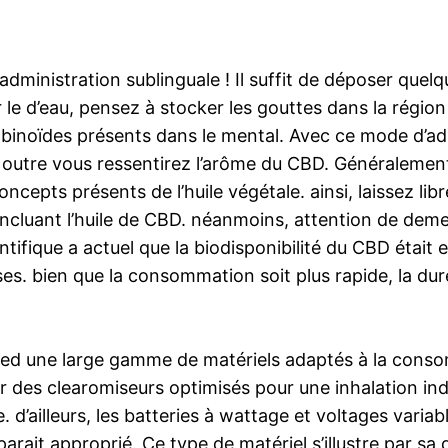
ministration sublinguale ! Il suffit de déposer quelq
r le d’eau, pensez à stocker les gouttes dans la régio
binoïdes présents dans le mental. Avec ce mode d’ad
 outre vous ressentirez l’arôme du CBD. Généralement l
oncepts présents de l’huile végétale. ainsi, laissez lib
ncluant l’huile de CBD. néanmoins, attention de deme
ifique a actuel que la biodisponibilité du CBD était e
sses. bien que la consommation soit plus rapide, la d
pied une large gamme de matériels adaptés à la conso
r des clearomiseurs optimisés pour une inhalation ind
’ailleurs, les batteries à wattage et voltages variabl
rait approprié. Ce type de matériel s’illustre par sa q