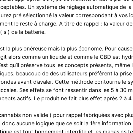
acceptables. Un système de réglage automatique de la
aurez pré sélectionné la valeur correspondant à vos i
ent le reste à charge. A titre de rappel : la valeur d
 s ) de la batterie.
est la plus onéreuse mais la plus économe. Pour cause,
 agit alors comme un liquide et comme le CBD est hydr
st qu’il préserve tous les concepts présents, même l
es. beaucoup de des utilisateurs préfèrent la prise pa
condes avant d’avaler. Cette méthode contourne le s
ales. Ses effets se font ressentir dans les 5 à 30 m
ncepts actifs. Le produit ne fait plus effet après 2 à 4
nnabis non valide ( pour rappel fabriquées avec plu
donc aucune logique que ce soit la 1ère information q
ratique est tout bonnement interdite et les magasins t