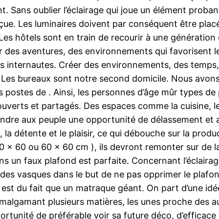
Sans oublier l’éclairage qui joue un élément probant.
eçue. Les luminaires doivent par conséquent être plac
.Les hôtels sont en train de recourir à une génération
r des aventures, des environnements qui favorisent l
rs internautes. Créer des environnements, des temps,
es bureaux sont notre second domicile. Nous avons be
os postes de . Ainsi, les personnes d’âge mûr types de
 ouverts et partagés. Des espaces comme la cuisine, 
ndre aux peuple une opportunité de délassement et an
 la détente et le plaisir, ce qui débouche sur la product
120 x 60 ou 60 x 60 cm ), ils devront remonter sur de 
 dans un faux plafond est parfaite. Concernant l’écla
des vasques dans le but de ne pas opprimer le plafond
r est du fait que un matraque géant. On part d’une idé
algamant plusieurs matières, les unes proche des aut
portunité de préférable voir sa future déco, d’efficace