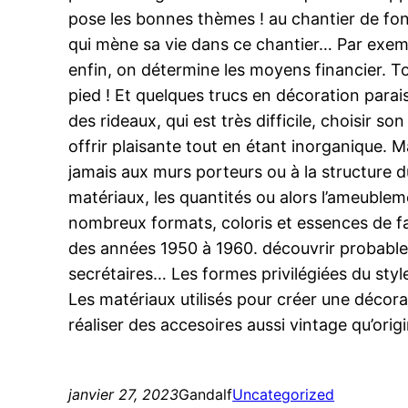
pose les bonnes thèmes ! au chantier de fonce
qui mène sa vie dans ce chantier… Par exemp
enfin, on détermine les moyens financier. Tou
pied ! Et quelques trucs en décoration paraiss
des rideaux, qui est très difficile, choisir s
offrir plaisante tout en étant inorganique. Ma
jamais aux murs porteurs ou à la structure du
matériaux, les quantités ou alors l’ameubleme
nombreux formats, coloris et essences de faço
des années 1950 à 1960. découvrir probableme
secrétaires… Les formes privilégiées du sty
Les matériaux utilisés pour créer une décorati
réaliser des accesoires aussi vintage qu’orig
janvier 27, 2023
Gandalf
Uncategorized