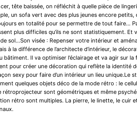
r, tête baissée, on réfléchit à quelle pièce de linger
le, un sofa vert avec des plus jeunes encore petits,
jours en totalité pour se permettre de tout faire… Pas
ent plus difficiles qu’ils ne sont statistiquement. Et v
on de sol…Son visée : Repenser votre intérieur et aména
is à la différence de l’architecte d’intérieur, le décor
 bâtiment. Il va optimiser l’éclairage et va agir sur 
nt pour créer une décoration qui reflète la identité de
n sexy pour faire d’un intérieur un lieu unique.Le sty
nt quelques objets déco de la mode rétro : le cellula
le rétroprojecteur sont géométriques et même psychéd
on rétro sont multiples. La pierre, le linette, le cuir 
inaux.