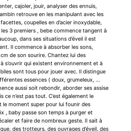
ter, cajoler, jouir, analyser des ennuis,
 bambin retrouve en les manipulant avec les
facettes, coupelles en d’acier inoxydable,
s les 3 premiers , bebe commence tangent à
coup, dans ses situations d’éveil il est
ment. Il commence à absorber les sons,
0 cm de son sourire. Chantez lui des
 à s’ouvrir qui existent environnement et à
les sont tous pour jouer avec. Il distingue
s différentes essences ( doux, grumeleux, …
ence aussi soit rebondir, aborder ses assise
is ce n’est pas tout. C’est également le
ait le moment super pour lui founir des
dix , baby passe son temps à purger et
écaler et faire de nombreux geste. Il sait à
ique, des trotteurs, des ouvrages d’éveil, des