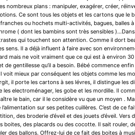
es nombreux plans : manipuler, exagérer, créer, réinven
motions. Ce sont tous les objets et les cartons que le
 franches ou hochets multi-activités, bagues, balles à 
chrome ( dont les bambins sont très sensibles )…Dan
trastes qui touchent son attention. Comme il dort beau
s sens. Il a déjà influent à faire avec son environne
gard mais ne voit vraiment que ce qui est à environ 3
 et de gentillesse qu’il a besoin. Bébé commence enfin
l voit mieux par conséquent les objets comme les mobi
git, il porte les cartons à ses lévres, il distingue le
les electroménager, les gobe et les mordille. Il comm
aître le bain, car il le considère vu que un moyen . Ma
l’alimentation sur ses petites cuillères. C’est de ce f
ion, des broderie d’éveil et des jouets d’éveil. Vers 
es boites, des placards ou des cocotte. Il sait rouler, d
uler des ballons. Offrez-lui de ce fait des boites à mus