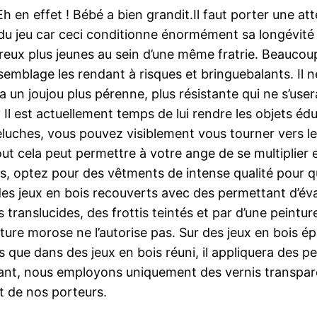
h en effet ! Bébé a bien grandit.Il faut porter une atte
du jeu car ceci conditionne énormément sa longévité d
eux plus jeunes au sein d’une même fratrie. Beaucoup 
mblage les rendant à risques et bringuebalants. Il n
a un joujou plus pérenne, plus résistante qui ne s’use
Il est actuellement temps de lui rendre les objets édu
peluches, vous pouvez visiblement vous tourner vers le
. Tout cela peut permettre à votre ange de se multiplie
s, optez pour des vêtments de intense qualité pour q
ir des jeux en bois recouverts avec des permettant d’éva
 translucides, des frottis teintés et par d’une peint
inture morose ne l’autorise pas. Sur des jeux en bois é
s que dans des jeux en bois réuni, il appliquera des p
nt, nous employons uniquement des vernis transparents
t de nos porteurs.