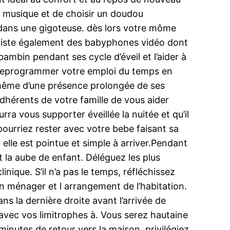
 à musique et de choisir un doudou
dans une gigoteuse. dès lors votre môme
l existe également des babyphones vidéo dont
bambin pendant ses cycle d’éveil et l’aider à
à reprogrammer votre emploi du temps en
s même d’une présence prolongée de ses
dhérents de votre famille de vous aider
a vous supporter éveillée la nuitée et qu’il
urriez rester avec votre bebe faisant sa
elle est pointue et simple à arriver.Pendant
nt la aube de enfant. Déléguez les plus
inique. S’il n’a pas le temps, réfléchissez
en ménager et l arrangement de l’habitation.
s la dernière droite avant l’arrivée de
 avec vos limitrophes à. Vous serez hautaine
minutes de retour vers la maison, privilégiez