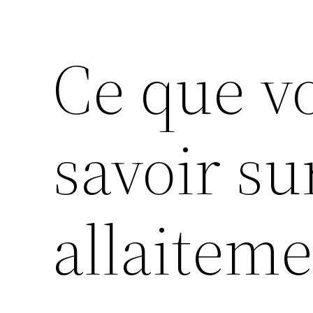
Ce que v
savoir su
allaitem