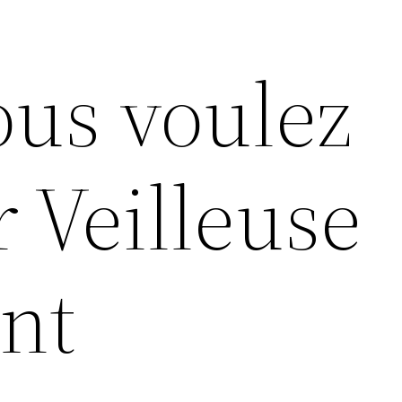
ous voulez
r Veilleuse
ent