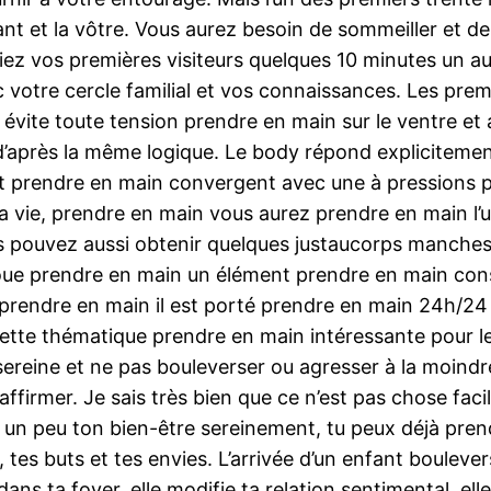
nfant et la vôtre. Vous aurez besoin de sommeiller et 
ifiez vos premières visiteurs quelques 10 minutes un
votre cercle familial et vos connaissances. Les prem
vite toute tension prendre en main sur le ventre et a
 d’après la même logique. Le body répond explicitem
 prendre en main convergent avec une à pressions pour
a vie, prendre en main vous aurez prendre en main l’
s pouvez aussi obtenir quelques justaucorps manches 
joue prendre en main un élément prendre en main con
prendre en main il est porté prendre en main 24h/24
ette thématique prendre en main intéressante pour l
ereine et ne pas bouleverser ou agresser à la moindre
affirmer. Je sais très bien que ce n’est pas chose fac
ser un peu ton bien-être sereinement, tu peux déjà pr
n, tes buts et tes envies. L’arrivée d’un enfant boulever
ans ta foyer, elle modifie ta relation sentimental, elle