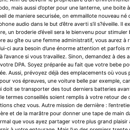
 dodo, mais aussi d’opter pour une lanterne, une boite
eil de maniere securisée, on emmaillote nouveau né 
one audio dans le but d’être averti s’il s?éveille. I
re, un broderie d’éveil sera le bienvenu pour stimuler 
mère au gîte ou une femme administratif, vous aurez 
lui-ci aura besoin d’une énorme attention et parfoi
 l’avance si vous travaillez. Sinon, demandez à des a
otre DPA. Soyez préparée au fait que votre bebe pourr
ée. Aussi, prévoyez déjà des emplacements où vous po
our vos épreuves, une voiture belle par exemple, car 
qui doit se transporter des tout derniers batteries ava
le termes conseillés soient remplis à votre retour de cl
itions chez vous. Autre mission de dernière : l’entreti
 mère et de la marâtre pour donner une tape de main dan
ormal que vous ayez partager votre plus grand plaisir
urnir à votre entourage. Mais l’un des premiers trente 