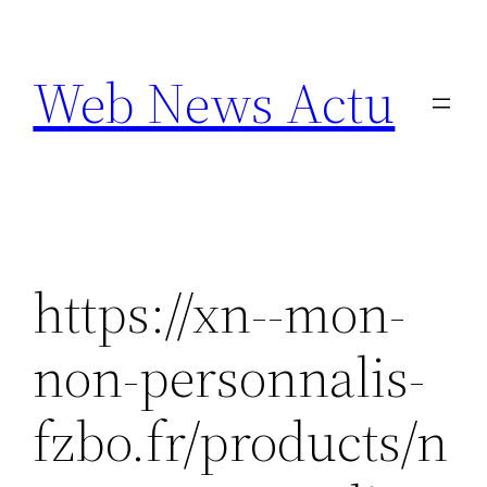
Aller
au
Web News Actu
contenu
https://xn--mon-
non-personnalis-
fzbo.fr/products/n