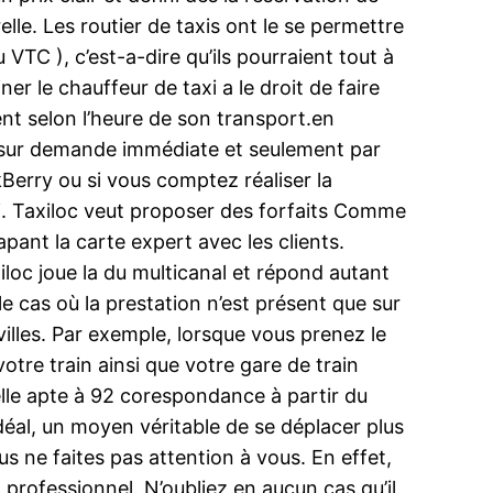
le. Les routier de taxis ont le se permettre
 VTC ), c’est-a-dire qu’ils pourraient tout à
er le chauffeur de taxi a le droit de faire
ient selon l’heure de son transport.en
t sur demande immédiate et seulement par
kBerry ou si vous comptez réaliser la
axi. Taxiloc veut proposer des forfaits Comme
pant la carte expert avec les clients.
iloc joue la du multicanal et répond autant
e cas où la prestation n’est présent que sur
villes. Par exemple, lorsque vous prenez le
otre train ainsi que votre gare de train
u’elle apte à 92 corespondance à partir du
déal, un moyen véritable de se déplacer plus
s ne faites pas attention à vous. En effet,
t professionnel. N’oubliez en aucun cas qu’il