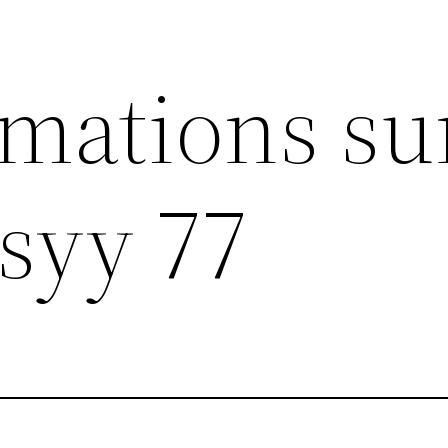
rmations su
syy 77