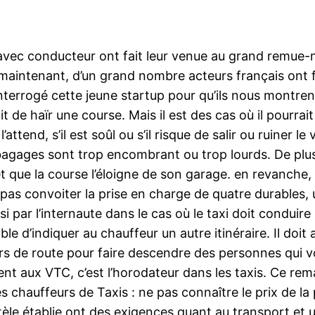
 avec conducteur ont fait leur venue au grand remue
maintenant, d’un grand nombre acteurs français ont fa
rrogé cette jeune startup pour qu’ils nous montrent l
it de haïr une course. Mais il est des cas où il pourrait
’attend, s’il est soûl ou s’il risque de salir ou ruiner 
s bagages sont trop encombrant ou trop lourds. De plu
et que la course l’éloigne de son garage. en revanche,
ut pas convoiter la prise en charge de quatre durables
oisi par l’internaute dans le cas où le taxi doit condui
sible d’indiquer au chauffeur un autre itinéraire. Il doi
ours de route pour faire descendre des personnes qui 
ement aux VTC, c’est l’horodateur dans les taxis. Ce r
 chauffeurs de Taxis : ne pas connaître le prix de la 
tèle établie ont des exigences quant au transport et un