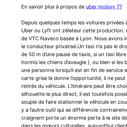
En savoir plus à propos de
uber moisyy 77
Depuis quelques temps les voitures privées
Uber ou Lyft ont zélateur cette production. 
de VTC Naveco basée à Lyon. Nous avons inte
le conducteur privatisé.Un taxi n’a pas le dro
de 50 m d’une pause de taxis, si un taxi libre l
hormis les chiens d’aveugle ), ou bien si le
une personne lorsqu’il est en fin de service 
carte grise le donne l’opportunité, il ne pe
retirés du véhicule. L’itinéraire peut être ch
silhouette le plus direct, il est toutefois pos
souple de faire stationner le véhicule en c
y a l’autre outil qui se différencie contrair
craignent porte un énorme perte à le site des
dans les mœurs culturelles, aujourd’hui clien