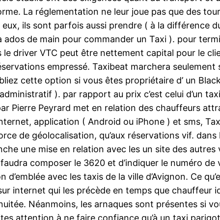
me. La réglementation ne leur joue pas que des tourel
ux, ils sont parfois aussi prendre ( à la différence du
( la ados de main pour commander un Taxi ). pour termin
s le driver VTC peut être nettement capital pour le cl
es réservations empressé. Taxibeat marchera seulemen
iez cette option si vous êtes propriétaire d’ un Blac
ministratif ). par rapport au prix c’est celui d’un t
ar Pierre Peyrard met en relation des chauffeurs attra
nternet, application ( Android ou iPhone ) et sms, Tax
 de géolocalisation, qu’aux réservations vif. dans l
nche une mise en relation avec les un site des autres 
us faudra composer le 3620 et d’indiquer le numéro de v
ion d’emblée avec les taxis de la ville d’Avignon. Ce q
sur internet qui les précède en temps que chauffeur i
 nuitée. Néanmoins, les arnaques sont présentes si vou
ites attention à ne faire confiance qu’à un taxi parigo