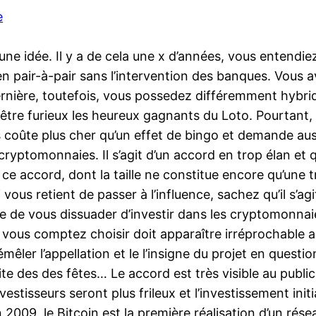
e
ne idée. Il y a de cela une x d’années, vous entendie
n pair-à-pair sans l’intervention des banques. Vous av
rnière, toutefois, vous possedez différemment hybri
tre furieux les heureux gagnants du Loto. Pourtant, ici
es coûte plus cher qu’un effet de bingo et demande au
yptomonnaies. Il s’agit d’un accord en trop élan et qui
 ce accord, dont la taille ne constitue encore qu’une t
vous retient de passer à l’influence, sachez qu’il s’ag
 de vous dissuader d’investir dans les cryptomonnaie
 vous comptez choisir doit apparaître irréprochable au 
er l’appellation et le l’insigne du projet en question
ite des des fêtes… Le accord est très visible au public
estisseurs seront plus frileux et l’investissement init
n 2009, le Bitcoin est la première réalisation d’un r