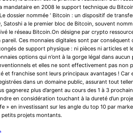
 a mandataire en 2008 le support technique du Bitcoi
 Le dossier nommée ‘ Bitcoin : un dispositif de transfe
2009, Satoshi a le premier bloc de Bitcoin, souvent n
tivé le réseau Bitcoin.On désigne par crypto ressour
à pareil. Ces monnaies digitales sont par conséquent
ongés de support physique : ni pièces ni articles et 
nnaies options qui n’ont à la gorge légal dans aucun 
 conventionnels et elles ne sont effectivement pas no
té et franchise sont leurs principaux avantages ! Car 
registrées dans un domaine public, assurant tout tell
us gagnerez plus d’argent au cours des 1 à 3 prochain
prendre en considération touchant à la dureté d’un proj
e » en investissant sur les angle du top 10 par market
 petits projets montants.
e