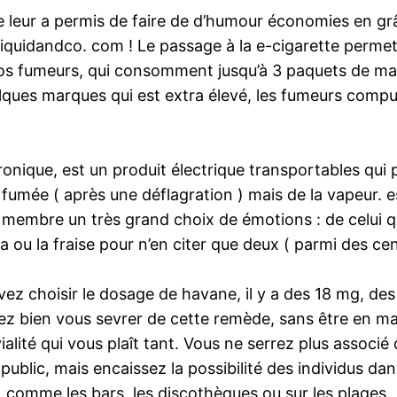
pe leur a permis de faire de d’humour économies en gr
iquidandco. com ! Le passage à la e-cigarette permet 
os fumeurs, qui consomment jusqu’à 3 paquets de mani
ques marques qui est extra élevé, les fumeurs comp
tronique, est un produit électrique transportables qui
 fumée ( après une déflagration ) mais de la vapeur. es
à son membre un très grand choix de émotions : de celui 
 ou la fraise pour n’en citer que deux ( parmi des cen
vez choisir le dosage de havane, il y a des 18 mg, d
drez bien vous sevrer de cette remède, sans être en m
alité qui vous plaît tant. Vous ne serrez plus associé 
blic, mais encaissez la possibilité des individus dan
s, comme les bars, les discothèques ou sur les plages.