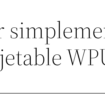
r simpleme
e jetable W