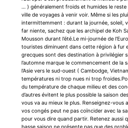
… ) généralement froids et humides le reste d
ville de voyages à venir voir. Même si les p
intermittemment : durant la journée, soleil
far niente, sachez que les archipel de Koh S
Mousson durant l’été.Le mi-journée de l’Eu
touristes diminuent dans cette région à fur et
grecques sont des destination à privilégier
l’automne marque le commencement de la sais
l’Asie vers le sud-ouest ( Cambodge, Vietnam
températures ni trop nues ni trop froides.P
du température de chaque milieu et des condi
d’autres évitent le plus possible la saison d
vous va au mieux le plus. Renseignez-vous aus
vos congés peut ne pas coïncider avec la sai
pour vous dire quand partir. Retenez aussi q
basse saison ne présente pas que des problè