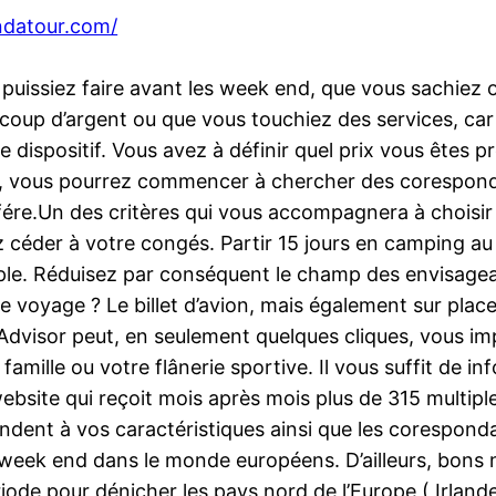
ndatour.com/
 puissiez faire avant les week end, que vous sachiez ou
oup d’argent ou que vous touchiez des services, car 
dispositif. Vous avez à définir quel prix vous êtes pr
tri, vous pourrez commencer à chercher des coresponda
éfére.Un des critères qui vous accompagnera à choisir
z céder à votre congés. Partir 15 jours en camping a
emple. Réduisez par conséquent le champ des envisagea
voyage ? Le billet d’avion, mais également sur place 
pAdvisor peut, en seulement quelques cliques, vous imp
mille ou votre flânerie sportive. Il vous suffit de i
website qui reçoit mois après mois plus de 315 multi
ndent à vos caractéristiques ainsi que les coresponda
s week end dans le monde européens. D’ailleurs, bons 
riode pour dénicher les pays nord de l’Europe ( Irlan