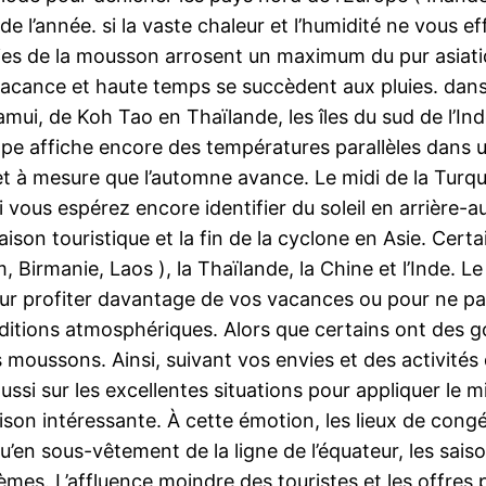
e l’année. si la vaste chaleur et l’humidité ne vous ef
luies de la mousson arrosent un maximum du pur asiatiq
, vacance et haute temps se succèdent aux pluies. da
amui, de Koh Tao en Thaïlande, les îles du sud de l’In
rope affiche encore des températures parallèles dans
 à mesure que l’automne avance. Le midi de la Turquie, 
 si vous espérez encore identifier du soleil en arriè
on touristique et la fin de la cyclone en Asie. Certa
, Birmanie, Laos ), la Thaïlande, la Chine et l’Inde. 
our profiter davantage de vos vacances ou pour ne p
tions atmosphériques. Alors que certains ont des goûts
es moussons. Ainsi, suivant vos envies et des activités
si sur les excellentes situations pour appliquer le mil
son intéressante. À cette émotion, les lieux de cong
u’en sous-vêtement de la ligne de l’équateur, les sais
mes. L’affluence moindre des touristes et les offres 