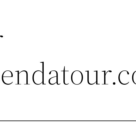
r
agendatour.