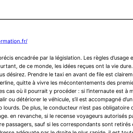
ormation.fr/
précis encadrée par la législation. Les règles d’usage e
urtant, de ce monde, les idées reçues ont la vie dure
us désirez. Prendre le taxi en avant de file est clair
rline, quitte à vivre les mécontentements des premier
es cas où il pourrait y procéder : si l’internaute est à 
e salir ou détériorer le véhicule, s’il est accompagné d’
 lourds. De plus, le conducteur n’est pas obligatoire d
age. en revanche, si le recense voyageurs autorisés par
 passagers, sauf si les correspondants sont retirés du 
’adresse adéquate par le droite le plus rapide, il est to