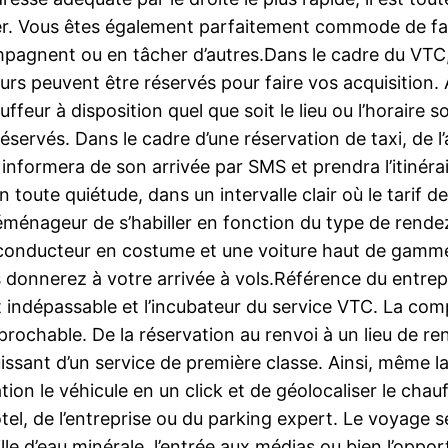
ncéder. Vous êtes également parfaitement commode de fa
agnent ou en tâcher d’autres.Dans le cadre du VTC, l’
urs peuvent être réservés pour faire vos acquisition.
ffeur à disposition quel que soit le lieu ou l’horaire 
 réservés. Dans le cadre d’une réservation de taxi, de 
informera de son arrivée par SMS et prendra l’itinérai
oute quiétude, dans un intervalle clair où le tarif de
déménageur de s’habiller en fonction du type de rend
 conducteur en costume et une voiture haut de gamme
s donnerez à votre arrivée à vols.Référence du entrep
nt indépassable et l’incubateur du service VTC. La c
éprochable. De la réservation au renvoi à un lieu de r
uissant d’un service de première classe. Ainsi, même la
cation le véhicule en un click et de géolocaliser le ch
ôtel, de l’entreprise ou du parking expert. Le voyage s
le d’eau minérale, l’entrée aux médias ou bien l’oppo