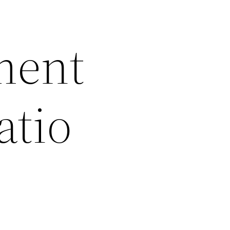
ment
atio