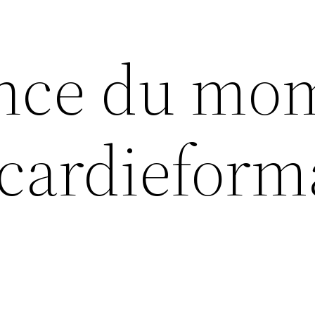
ance du mo
icardieform