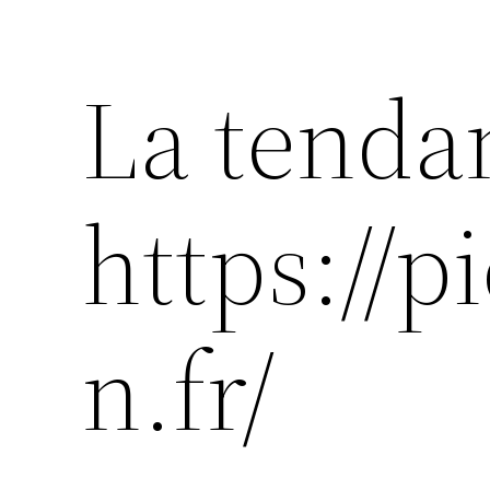
La tend
https://p
n.fr/