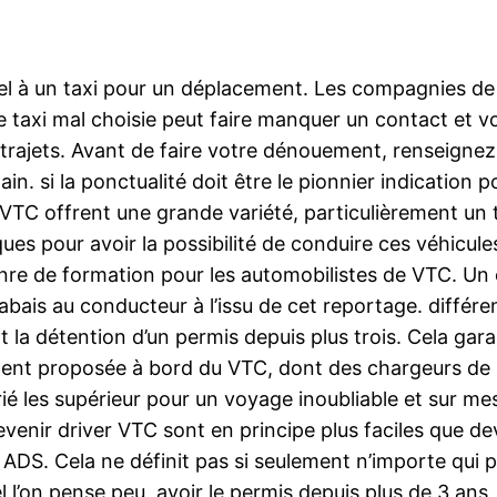
pel à un taxi pour un déplacement. Les compagnies de
e taxi mal choisie peut faire manquer un contact et vo
trajets. Avant de faire votre dénouement, renseignez
. si la ponctualité doit être le pionnier indication pou
e VTC offrent une grande variété, particulièrement un tr
ques pour avoir la possibilité de conduire ces véhicul
re de formation pour les automobilistes de VTC. Un é
abais au conducteur à l’issu de cet reportage. différe
t la détention d’un permis depuis plus trois. Cela g
ent proposée à bord du VTC, dont des chargeurs de a
ié les supérieur pour un voyage inoubliable et sur me
enir driver VTC sont en principe plus faciles que dev
e ADS. Cela ne définit pas si seulement n’importe qui p
l’on pense peu, avoir le permis depuis plus de 3 ans, av