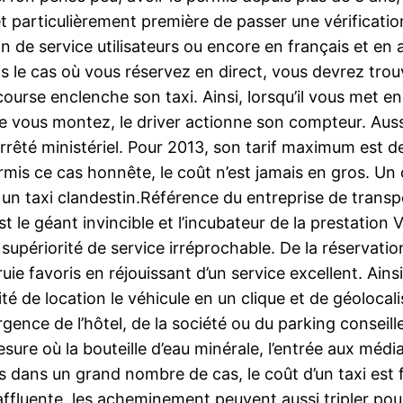
articulièrement première de passer une vérification V
on de service utilisateurs ou encore en français et en 
ans le cas où vous réservez en direct, vous devrez trouv
 course enclenche son taxi. Ainsi, lorsqu’il vous met e
ue vous montez, le driver actionne son compteur. Aussi
rrêté ministériel. Pour 2013, son tarif maximum est de
mis ce cas honnête, le coût n’est jamais en gros. Un 
re un taxi clandestin.Référence du entreprise de trans
 le géant invincible et l’incubateur de la prestation
 supériorité de service irréprochable. De la réservati
uie favoris en réjouissant d’un service excellent. Ains
ité de location le véhicule en un clique et de géoloca
ence de l’hôtel, de la société ou du parking conseille
sure où la bouteille d’eau minérale, l’entrée aux méd
 dans un grand nombre de cas, le coût d’un taxi est 
affluente, les acheminement peuvent aussi tripler pou