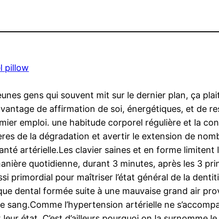
 pillow
eunes gens qui souvent mit sur le dernier plan, ça plai
vantage de affirmation de soi, énergétiques, et de r
ier emploi. une habitude corporel régulière et la c
res de la dégradation et avertir le extension de nom
anté artérielle.Les clavier saines et en forme limiten
 manière quotidienne, durant 3 minutes, après les 3 pr
i primordial pour maîtriser l’état général de la dentit
laque dental formée suite à une mauvaise grand air p
s le sang.Comme l’hypertension artérielle ne s’acco
ur état. C’est d’ailleurs pourquoi on la surnomme le 