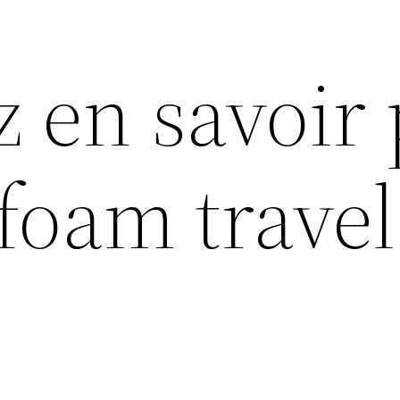
z en savoir 
oam travel