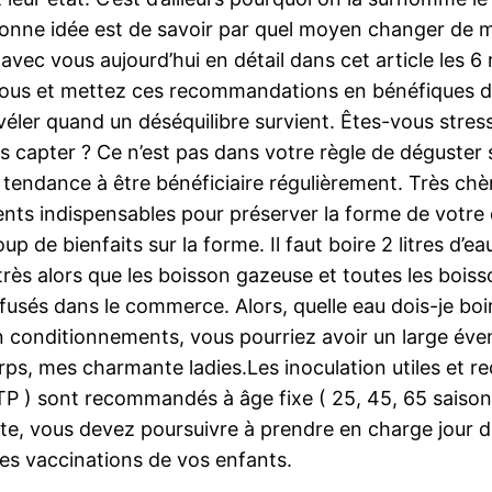
 bonne idée est de savoir par quel moyen changer de 
 avec vous aujourd’hui en détail dans cet article les 6
 vous et mettez ces recommandations en bénéfiques d
véler quand un déséquilibre survient. Êtes-vous stres
s capter ? Ce n’est pas dans votre règle de déguster 
 tendance à être bénéficiaire régulièrement. Très chè
ts indispensables pour préserver la forme de votre cor
up de bienfaits sur la forme. Il faut boire 2 litres d’ea
z très alors que les boisson gazeuse et toutes les boi
iffusés dans le commerce. Alors, quelle eau dois-je bo
u en conditionnements, vous pourriez avoir un large éven
orps, mes charmante ladies.Les inoculation utiles et
 DTP ) sont recommandés à âge fixe ( 25, 45, 65 saisons
dulte, vous devez poursuivre à prendre en charge jour
 les vaccinations de vos enfants.