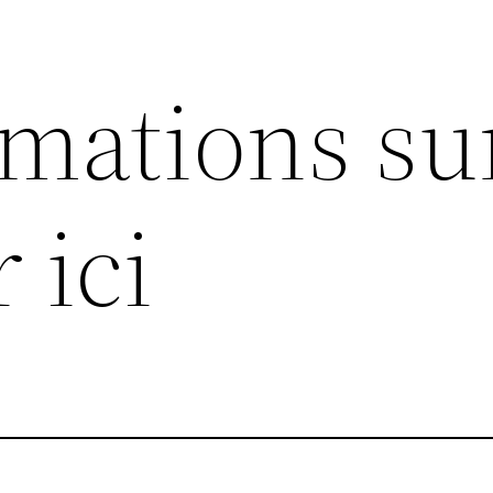
rmations su
 ici