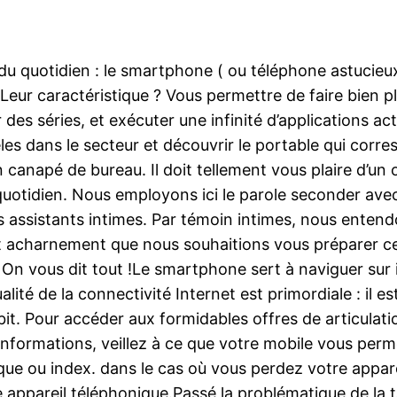
 du quotidien : le smartphone ( ou téléphone astucieu
Leur caractéristique ? Vous permettre de faire bien pl
 des séries, et exécuter une infinité d’applications ac
es dans le secteur et découvrir le portable qui corr
canapé de bureau. Il doit tellement vous plaire d’un op
otidien. Nous employons ici le parole seconder avec 
assistants intimes. Par témoin intimes, nous entendo
 cet acharnement que nous souhaitions vous préparer cet
On vous dit tout !Le smartphone sert à naviguer sur i
té de la connectivité Internet est primordiale : il es
t. Pour accéder aux formidables offres de articulati
’informations, veillez à ce que votre mobile vous per
que ou index. dans le cas où vous perdez votre apparei
e appareil téléphonique.Passé la problématique de la t