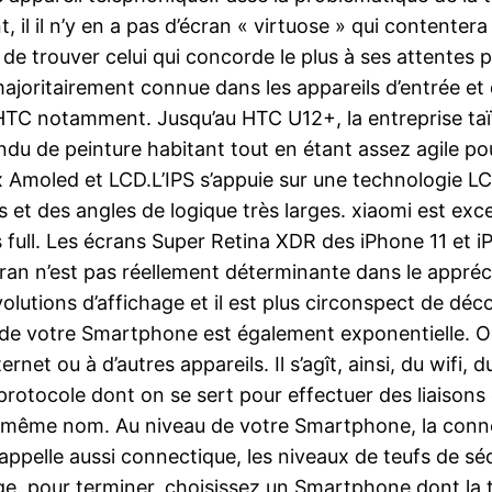
nt, il il n’y en a pas d’écran « virtuose » qui content
t de trouver celui qui concorde le plus à ses attentes
 majoritairement connue dans les appareils d’entrée 
TC notamment. Jusqu’au HTC U12+, la entreprise taï
 de peinture habitant tout en étant assez agile pour 
 Amoled et LCD.L’IPS s’appuie sur une technologie LC
s et des angles de logique très larges. xiaomi est ex
ts full. Les écrans Super Retina XDR des iPhone 11 et 
écran n’est pas réellement déterminante dans le appréc
lutions d’affichage et il est plus circonspect de décou
on de votre Smartphone est également exponentielle. 
ternet ou à d’autres appareils. Il s’agît, ainsi, du wifi
 protocole dont on se sert pour effectuer des liaisons
i le même nom. Au niveau de votre Smartphone, la conn
appelle aussi connectique, les niveaux de teufs de sé
e. pour terminer, choisissez un Smartphone dont la ta