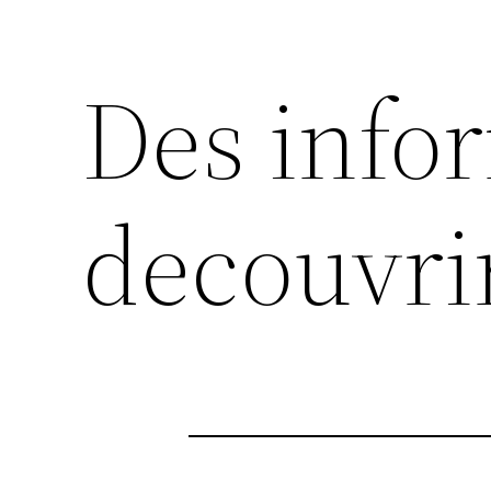
Des info
decouvrir