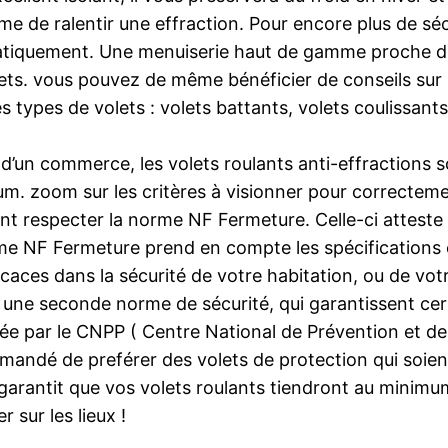
e de ralentir une effraction. Pour encore plus de sécu
atiquement. Une menuiserie haut de gamme proche de
ts. vous pouvez de même bénéficier de conseils sur le
les types de volets : volets battants, volets coulissants
’un commerce, les volets roulants anti-effractions son
m. zoom sur les critères à visionner pour correctemen
ivent respecter la norme NF Fermeture. Celle-ci attest
rme NF Fermeture prend en compte les spécification
ficaces dans la sécurité de votre habitation, ou de v
une seconde norme de sécurité, qui garantissent cer
vrée par le CNPP ( Centre National de Prévention et d
ommandé de preférer des volets de protection qui soien
 garantit que vos volets roulants tiendront au minimu
r sur les lieux !