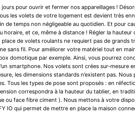
 jours pour ouvrir et fermer nos appareillages ! Désorm
tous les volets de votre logement est devient très enn
ain de temps non négligeable au quotidien. Et pour ca
horaire, et ce, même à distance ! Régler la hauteur 
 place de volets roulants ne requiert pas de grands tra
ème sans fil. Pour améliorer votre matériel tout en m
ox domotique par exemple. Ainsi, vous pourrez condui
d’un smartphone. Nos volets sont crées sur-mesure en
re, les dimensions standards n’existent pas. Nous p
es. Tous les types de pose sont proposés : en réfecti
ension correspondra à la hauteur du tablier, en traditi
e ou face fibre ciment ). Nous mettons à votre dispos
FY IO qui permet de mettre en place la maison conne