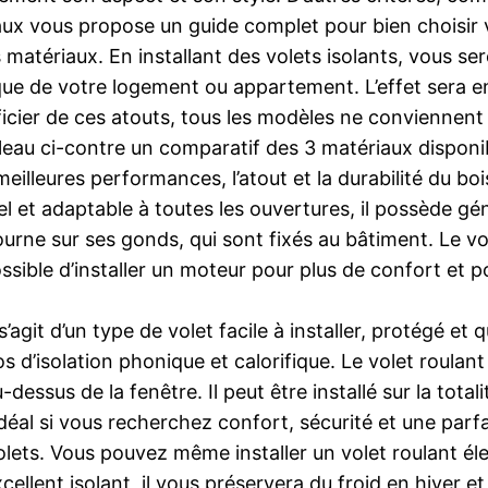
vaux vous propose un guide complet pour bien choisi
s matériaux. En installant des volets isolants, vous s
tique de votre logement ou appartement. L’effet sera 
cier de ces atouts, tous les modèles ne conviennent 
leau ci-contre un comparatif des 3 matériaux disponib
meilleures performances, l’atout et la durabilité du bo
l et adaptable à toutes les ouvertures, il possède gén
rne sur ses gonds, qui sont fixés au bâtiment. Le vol
ssible d’installer un moteur pour plus de confort et p
s’agit d’un type de volet facile à installer, protégé e
s d’isolation phonique et calorifique. Le volet roulan
dessus de la fenêtre. Il peut être installé sur la total
idéal si vous recherchez confort, sécurité et une parfa
volets. Vous pouvez même installer un volet roulant é
cellent isolant, il vous préservera du froid en hiver et