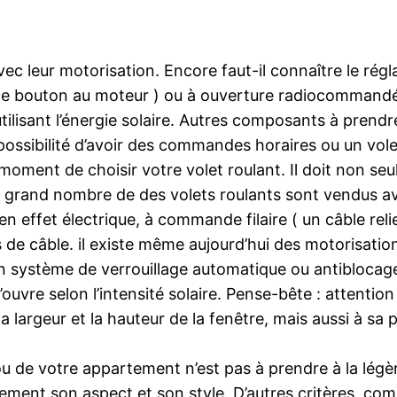
ec leur motorisation. Encore faut-il connaître le régla
e le bouton au moteur ) ou à ouverture radiocommandée
tilisant l’énergie solaire. Autres composants à prend
possibilité d’avoir des commandes horaires ou un volet
u moment de choisir votre volet roulant. Il doit non se
n grand nombre de des volets roulants sont vendus av
 en effet électrique, à commande filaire ( un câble re
e câble. il existe même aujourd’hui des motorisations 
n système de verrouillage automatique ou antiblocage
s’ouvre selon l’intensité solaire. Pense-bête : attent
la largeur et la hauteur de la fenêtre, mais aussi à sa
ou de votre appartement n’est pas à prendre à la légèr
ment son aspect et son style. D’autres critères, com