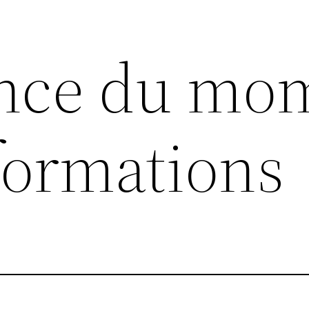
ance du mo
formations