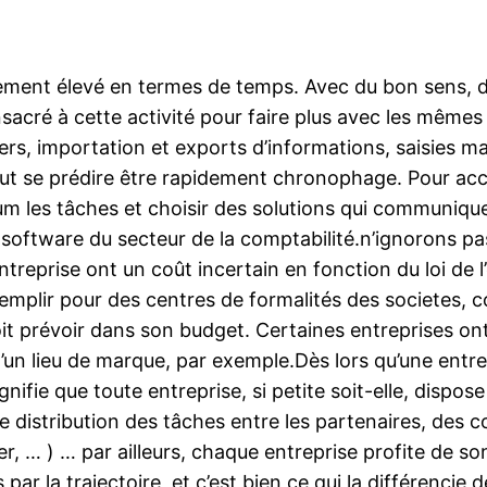
cement élevé en termes de temps. Avec du bon sens, de
nsacré à cette activité pour faire plus avec les mêmes
iers, importation et exports d’informations, saisies m
eut se prédire être rapidement chronophage. Pour acc
 les tâches et choisir des solutions qui communiquen
ftware du secteur de la comptabilité.n’ignorons pas 
’entreprise ont un coût incertain en fonction du loi de
remplir pour des centres de formalités des societes, 
 doit prévoir dans son budget. Certaines entreprises on
d’un lieu de marque, par exemple.Dès lors qu’une entre
gnifie que toute entreprise, si petite soit-elle, dispos
distribution des tâches entre les partenaires, des c
r, … ) … par ailleurs, chaque entreprise profite de so
par la trajectoire, et c’est bien ce qui la différencie d