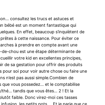
ison… consultez les trucs et astuces et
ir un bébé est un moment fantastique qui
uelques. En effet, beaucoup s’inquiètent de
 prêtes à cette naissance. Pour éviter ce
émarches à prendre en compte avant une
out-de-chou est une étape déterminante de
eillir votre kid en excellentes principes,
ir de sa gestation pour offrir des produits
s pour soi pour voir autre chose ou faire une
ions n’est pas aussi simple.Combien de
ses que vous possedez… et le comptabilise
/thé… tandis que vous êtes… 2 ! Et la
utôt faible. Donc virez-moi ces tasses
e infusion, les petits pots…. Et je parie que ce