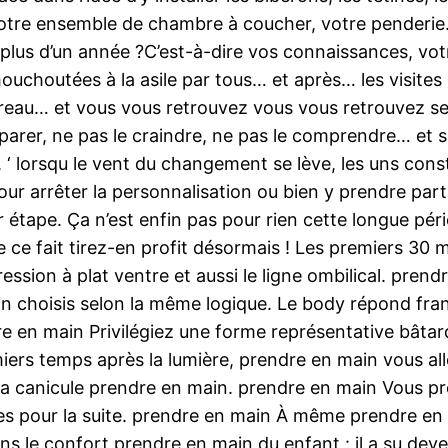
, votre ensemble de chambre à coucher, votre penderi
plus d’un année ?C’est-à-dire vos connaissances, vo
ouchoutées à la asile par tous… et après… les visites
ureau… et vous vous retrouvez vous vous retrouvez seu
parer, ne pas le craindre, ne pas le comprendre… et si
. ‘ lorsqu le vent du changement se lève, les uns cons
pour arrêter la personnalisation ou bien y prendre par
étape. Ça n’est enfin pas pour rien cette longue péri
e ce fait tirez-en profit désormais ! Les premiers 30
sion à plat ventre et aussi le ligne ombilical. prend
in choisis selon la même logique. Le body répond f
 en main Privilégiez une forme représentative bâtard
rs temps après la lumière, prendre en main vous allez
 canicule prendre en main. prendre en main Vous p
 pour la suite. prendre en main À même prendre en m
s le confort prendre en main du enfant : il a su dev