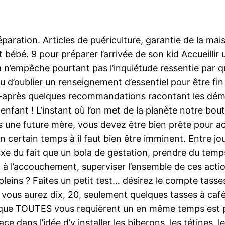
éparation. Articles de puériculture, garantie de la ma
nt bébé. 9 pour préparer l’arrivée de son kid Accueill
 n’empêche pourtant pas l’inquiétude ressentie par q
ou d’oublier un renseignement d’essentiel pour être fin
e, ci-après quelques recommandations racontant les d
 enfant ! L’instant où l’on met de la planète notre b
s une future mère, vous devez être bien prête pour accu
 certain temps à il faut bien être imminent. Entre jou
luxe du fait que un bola de gestation, prendre du temp
n à l’accouchement, superviser l’ensemble de ces act
-pleins ? Faites un petit test… désirez le compte tas
vous aurez dix, 20, seulement quelques tasses à café
que TOUTES vous requièrent un en même temps est pl
ace dans l’idée d’y installer les biberons, les tétines, l