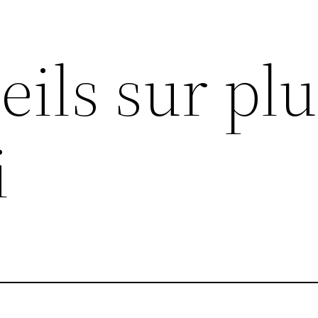
ils sur plu
i