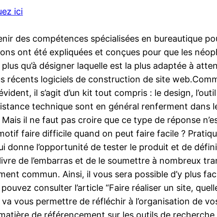
uez ici
obtenir des compétences spécialisées en bureautique po
ons ont été expliquées et conçues pour que les néoph
e plus qu’à désigner laquelle est la plus adaptée à atte
plus récents logiciels de construction de site web.Com
vident, il s’agit d’un kit tout compris : le design, l’ou
ssistance technique sont en général renferment dans l
. Mais il ne faut pas croire que ce type de réponse n’e
if faire difficile quand on peut faire facile ? Pratiq
i donne l’opportunité de tester le produit et de défini
livre de l’embarras et de le soumettre à nombreux tra
ent commun. Ainsi, il vous sera possible d’y plus faci
uvez consulter l’article “Faire réaliser un site, quell
 va vous permettre de réfléchir à l’organisation de v
atière de référencement sur les outils de recherche.