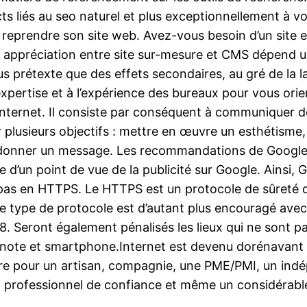
cts liés au seo naturel et plus exceptionnellement à v
ou reprendre son site web. Avez-vous besoin d’un site
 appréciation entre site sur-mesure et CMS dépend u
s prétexte que des effets secondaires, au gré de la la
à l’expertise et à l’expérience des bureaux pour vous
 l’internet. Il consiste par conséquent à communiquer d
lir plusieurs objectifs : mettre en œuvre un esthétism
et donner un message. Les recommandations de Google
ue d’un point de vue de la publicité sur Google. Ainsi,
t pas en HTTPS. Le HTTPS est un protocole de sûreté q
. Ce type de protocole est d’autant plus encouragé av
18. Seront également pénalisés les lieux qui ne sont pa
 note et smartphone.Internet est devenu dorénavant u
ire pour un artisan, compagnie, une PME/PMI, un ind
professionnel de confiance et même un considérable 