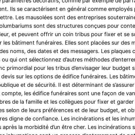
re paramètres décoratifs, comme par exemple de parfa
. Ils se caractérisent en général comme employés p
lettre. Les mausolées sont des entreprises souterrain
 columbariums sont des structures conçues pour conten
érieur, et peuvent offrir un coin tribus pour fixer et se
les bâtiment funéraires. Elles sont placées sur des
c des noms, des dates et des messagers. Les plaques
 ou qui ont sélectionnez d’autres méthodes d’enterreme
onc primordial pour les tribus d’envisager leur budge
 devis sur les options de édifice funéraires. Les bâti
blique et de sécurité. Il est déterminant de s’assurer
e compte, les édifice funéraires sont une façon de van
 de la famille et les collègues pour fixer et garder à
res selon de leurs préférences et de leur budget, et o
ires digne de confiance. Les incinérations et les inhu
 après la morbidité d’un être cher. Les incinérations