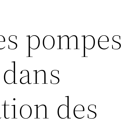
des pompes
 dans
ation des