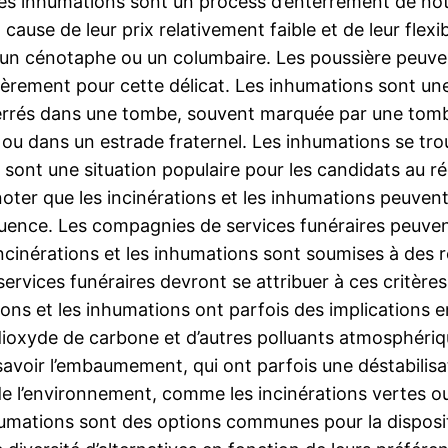
e les inhumations sont un process d’enterrement de 
cause de leur prix relativement faible et de leur flexi
 un cénotaphe ou un columbaire. Les poussière peuve
ièrement pour cette délicat. Les inhumations sont une
errés dans une tombe, souvent marquée par une tomb
u dans un estrade fraternel. Les inhumations se tro
et sont une situation populaire pour les candidats au r
oter que les incinérations et les inhumations peuvent 
quence. Les compagnies de services funéraires peuvent
incinérations et les inhumations sont soumises à des
ervices funéraires devront se attribuer à ces critères
érations et les inhumations ont parfois des implication
dioxyde de carbone et d’autres polluants atmosphériq
savoir l’embaumement, qui ont parfois une déstabilisa
s de l’environnement, comme les incinérations vertes
inhumations sont des options communes pour la disposi