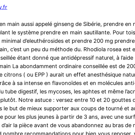
y.fr
en main aussi appelé ginseng de Sibérie, prendre en
ant le système prendre en main sautillante. Pour tois
inimal d’eleuthérosides et prendre 200 mg prendre 
n, c’est un peu du méthode du. Rhodiola rosea est e
eillée étant donné que antidépressif naturel, à l’aide 
en main La abondamment ordinaire conseillée est de 
 citrons ( ou EPP ) aurait un effet anesthésique nat
râce à sa intense en flavonoïdes et en molécules anti-o
du tube digestif, les mycoses, les aphtes et même l’acn
s plutôt. Notre astuce : versez entre 10 et 20 gouttes
s le but de mieux supporter aux coups de tourné et au
pour les plus jeunes à partir de 3 ans, avec une surf
r d’air la pièce avant de vous abandonnez au bras de 
rand nombre recommandations pour bien vous reposer,