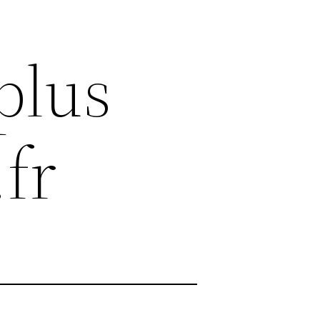
plus
.fr