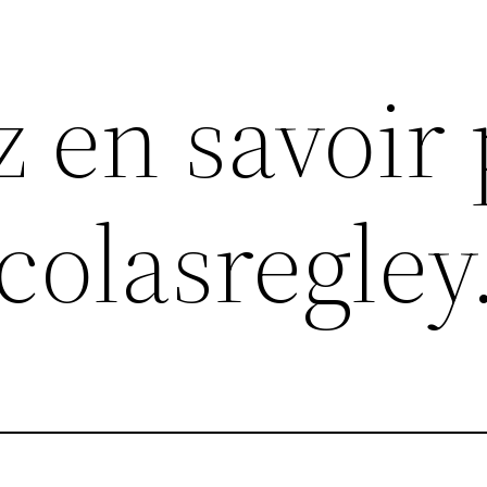
z en savoir 
icolasregley