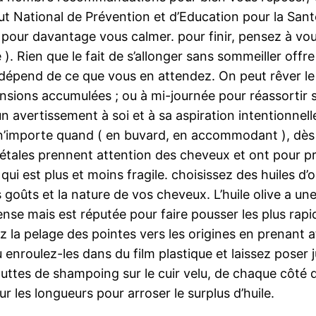
tut National de Prévention et d’Education pour la San
ur davantage vous calmer. pour finir, pensez à vous
). Rien que le fait de s’allonger sans sommeiller offre
out dépend de ce que vous en attendez. On peut rêver
tensions accumulées ; ou à mi-journée pour réassortir
’un avertissement à soi et à sa aspiration intentionnel
 n’importe quand ( en buvard, en accommodant ), dès
gétales prennent attention des cheveux et ont pour pro
 qui est plus et moins fragile. choisissez des huiles d
s goûts et la nature de vos cheveux. L’huile olive a u
 dense mais est réputée pour faire pousser les plus rap
 la pelage des pointes vers les origines en prenant att
u enroulez-les dans du film plastique et laissez poser
uttes de shampoing sur le cuir velu, de chaque côté d
les longueurs pour arroser le surplus d’huile.