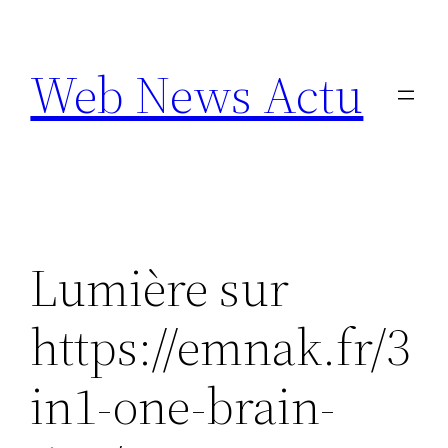
Aller
au
Web News Actu
contenu
Lumière sur
https://emnak.fr/3
in1-one-brain-