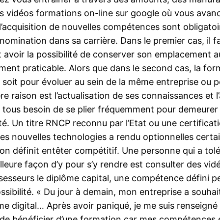
es vidéos formations on-line sur google où vous avan
l’acquisition de nouvelles compétences sont obligatoi
nomination dans sa carrière. Dans le premier cas, il f
 avoir la possibilité de conserver son emplacement a
ent praticable. Alors que dans le second cas, la forma
 soit pour évoluer au sein de la même entreprise ou 
ere raison est l’actualisation de ses connaissances et l
 tous besoin de se plier fréquemment pour demeurer 
é. Un titre RNCP reconnu par l’Etat ou une certificat
es nouvelles technologies a rendu optionnelles certai
on définit entêter compétitif. Une personne qui a tolé
lleure façon d’y pour s’y rendre est consulter des vi
sseurs le diplôme capital, une compétence défini peut
ibilité. « Du jour à demain, mon entreprise a souhait
 digital… Après avoir paniqué, je me suis renseigné su
 de bénéficier d’une formation car mes compétences e