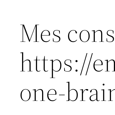
Mes cons
https://e
one-brain