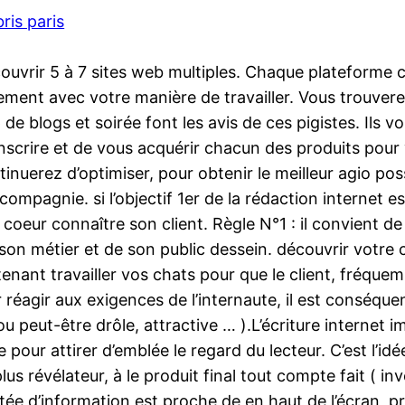
bris paris
ouvrir 5 à 7 sites web multiples. Chaque plateforme
itement avec votre manière de travailler. Vous trouve
p de blogs et soirée font les avis de ces pigistes. Ils
inscrire et de vous acquérir chacun des produits pour
tinuerez d’optimiser, pour obtenir le meilleur agio po
mpagnie. si l’objectif 1er de la rédaction internet es
r coeur connaître son client. Règle N°1 : il convient 
 son métier et de son public dessein. découvrir votre 
aintenant travailler vos chats pour que le client, fré
r réagir aux exigences de l’internaute, il est conséqu
 peut-être drôle, attractive … ).L’écriture internet 
ire pour attirer d’emblée le regard du lecteur. C’est l’i
lus révélateur, à le produit final tout compte fait ( i
tée d’information est proche de en haut de l’écran, p