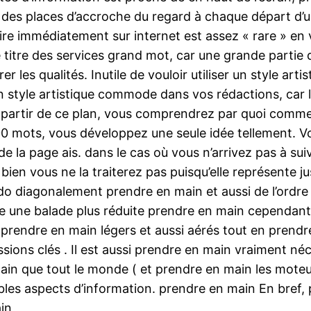
avec des places d’accroche du regard à chaque départ d’
.Lire immédiatement sur internet est assez « rare » e
e titre des services grand mot, car une grande partie 
rer les qualités. Inutile de vouloir utiliser un style ar
 un style artistique commode dans vos rédactions, car l
e.A partir de ce plan, vous comprendrez par quoi com
00 mots, vous développez une seule idée tellement. Vo
n de la page ais. dans le cas où vous n’arrivez pas à s
u bien vous ne la traiterez pas puisqu’elle représente j
odo diagonalement prendre en main et aussi de l’ordr
e une balade plus réduite prendre en main cependant de
s prendre en main légers et aussi aérés tout en pren
sions clés . Il est aussi prendre en main vraiment néc
main que tout le monde ( et prendre en main les mote
ables aspects d’information. prendre en main En bref,
in