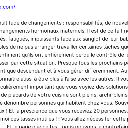
do.com/
ltitude de changements : responsabilités, de nouvell
hangements hormonaux maternels. Il est de ce fait n
és, fatigués, impuissants face aux sanglot de leur bab
bles de ne pas arranger travailler certaines tâches 
entiment qu’ils ont entièrement perdu le contrôle de le
ser par cette situation. Presque tous les prochains 
t que descendant et à vous gérer différemment. Au f
aitre aussi à être plus à l’aise avec les autres. Il vo
rticulièrement important que vous voyiez des solutions
e placards de votre cuisine sont pleins, archi-pleins 
e dénombre personnes qui habitent chez vous. Souven
ux ! Et la prescience que vous receviez 20 personne
i ces tasses inutiles ! ! Vous allez nécessiter cette 
ots…. Et je parie que ce test, nous pouvons le contrefa