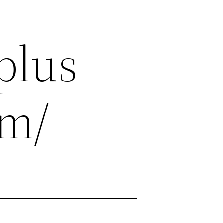
plus
om/