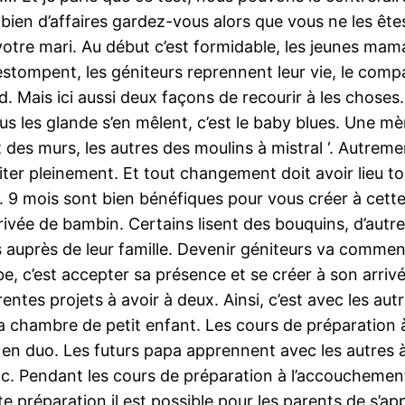
n d’affaires gardez-vous alors que vous ne les êtes p
 votre mari. Au début c’est formidable, les jeunes ma
’estompent, les géniteurs reprennent leur vie, le co
. Mais ici aussi deux façons de recourir à les choses.
 les glande s’en mêlent, c’est le baby blues. Une mère
des murs, les autres des moulins à mistral ‘. Autremen
er pleinement. Et tout changement doit avoir lieu to
 9 mois sont bien bénéfiques pour vous créer à cette 
arrivée de bambin. Certains lisent des bouquins, d’aut
ls auprès de leur famille. Devenir géniteurs va com
ebe, c’est accepter sa présence et se créer à son arri
rentes projets à avoir à deux. Ainsi, c’est avec les au
la chambre de petit enfant. Les cours de préparation 
 en duo. Les futurs papa apprennent avec les autres à
tc. Pendant les cours de préparation à l’accouchement, 
 préparation il est possible pour les parents de s’app