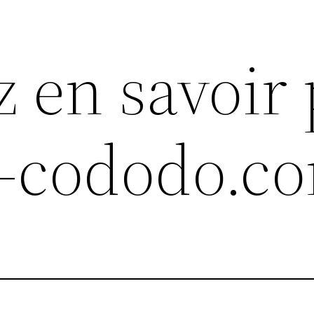
z en savoir 
it-cododo.c