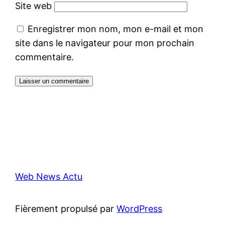
Site web
Enregistrer mon nom, mon e-mail et mon
site dans le navigateur pour mon prochain
commentaire.
Web News Actu
Fièrement propulsé par
WordPress