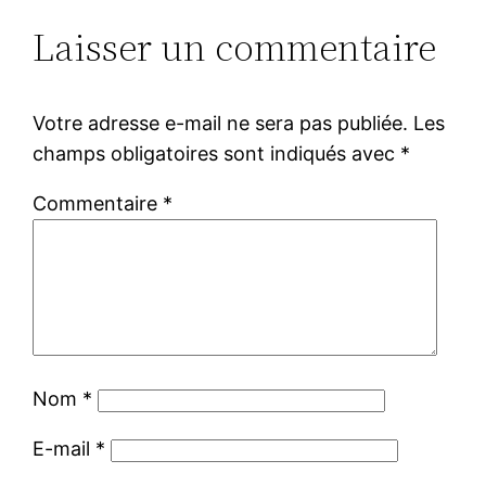
Laisser un commentaire
Votre adresse e-mail ne sera pas publiée.
Les
champs obligatoires sont indiqués avec
*
Commentaire
*
Nom
*
E-mail
*