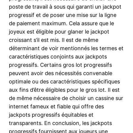
poste de travail à sous qui garanti un jackpot
progressif et de poser une mise sur la ligne
de paiement maximum. Cela assure que le
joyeux est éligible pour glaner le jackpot
croissant s’il est mis. Il est de même
déterminant de voir mentionnés les termes et
caractéristiques conjoints aux jackpots
progressifs. Certains gros lot progressifs
peuvent avoir des nécessités convenable
optimale ou des caractéristiques spécifiques
aux fins d’être éligibles pour le gros lot. Il est
de même nécessaire de choisir un cassine sur
internet fameux et fiable qui offre des
jackpots progressifs équitables et
transparents. En conclusion, les jackpots
progressifs fournissent aux joueurs une