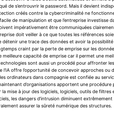
mpliqué de s’entrouvrir le password. Mais il devient indi
ction créés contre la cybercriminalité ne fonctionne
facile de manipulation et que l’entreprise investisse 
 doivent impérativement être communiquées clairement
ntreprise doit veiller à ce que toutes les références s
 détenir une trace des données et avoir la possibilité
temps craint par la perte de emprise sur les données,
eilleure capacité de emprise car il permet une meille
s technologies sont aussi un procédé pour affronter le
e l’IA offre l’opportunité de concevoir approches ou d
es ordinateurs dans compagnie est confiée au servic
, maintenant d’organisations apportent une procédure po
la mise à jour des logiciels, logiciels, outils de filtres
iciels, les dangers d’intrusion diminuent extrêmement
alement assurer la sûreté numérique des structures.