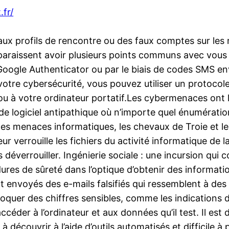
.fr/
faux profils de rencontre ou des faux comptes sur le
 paraissent avoir plusieurs points communs avec vous q
e Google Authenticator ou par le biais de codes SMS e
votre cybersécurité, vous pouvez utiliser un protoco
 à votre ordinateur portatif.Les cybermenaces ont la
 logiciel antipathique où n’importe quel énumération 
, les menaces informatiques, les chevaux de Troie et 
ur verrouille les fichiers du activité informatique de 
s déverrouiller. Ingénierie sociale : une incursion qu
édures de sûreté dans l’optique d’obtenir des informat
t envoyés des e-mails falsifiés qui ressemblent à des
croquer des chiffres sensibles, comme les indications
céder à l’ordinateur et aux données qu’il test. Il est 
à découvrir à l’aide d’outils automatisés et difficile à 