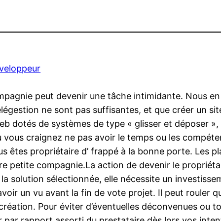
eveloppeur
ompagnie peut devenir une tâche intimidante. Nous en
élégestion ne sont pas suffisantes, et que créer un s
 Web dotés de systèmes de type « glisser et déposer »
 où vous craignez ne pas avoir le temps ou les compé
ous êtes propriétaire d’ frappé à la bonne porte. Le
re petite compagnie.La action de devenir le propriéta
 la solution sélectionnée, elle nécessite un investiss
voir un vu avant la fin de vote projet. Il peut rouler qu
création. Pour éviter d’éventuelles déconvenues ou t
 par rapport assorti du prestataire.dès lors vos intent