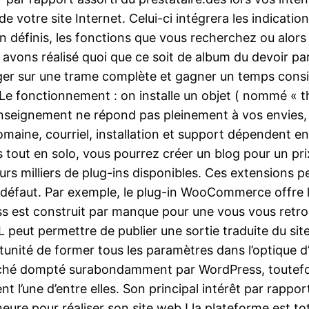
de votre site Internet. Celui-ci intégrera les indicatio
ion définis, les fonctions que vous recherchez ou alo
ons réalisé quoi que ce soit de album du devoir parfa
éger sur une trame complète et gagner un temps consid
e fonctionnement : on installe un objet ( nommé « thè
enseignement ne répond pas pleinement à vos envies, 
aine, courriel, installation et support dépendent en
tout en solo, vous pourrez créer un blog pour un prix 
urs milliers de plug-ins disponibles. Ces extensions p
r défaut. Par exemple, le plug-in WooCommerce offre
s est construit par manque pour une vous vous retro
peut permettre de publier une sortie traduite du sit
rtunité de former tous les paramètres dans l’optique d’o
arché dompté surabondamment par WordPress, toutefois
l’une d’entre elles. Son principal intérêt par rappor
heure pour réaliser son site web ! la plateforme est t