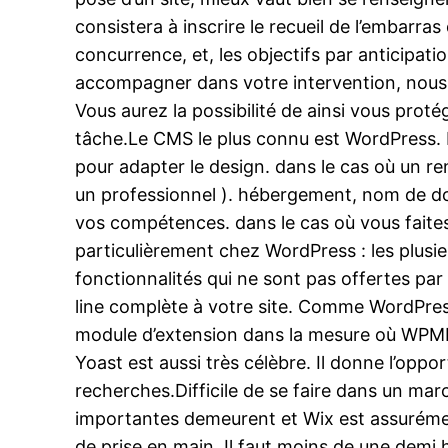
consistera à inscrire le recueil de l’embarras 
concurrence, et, les objectifs par anticipat
accompagner dans votre intervention, nous av
Vous aurez la possibilité de ainsi vous prot
tâche.Le CMS le plus connu est WordPress. L
pour adapter le design. dans le cas où un r
un professionnel ). hébergement, nom de dom
vos compétences. dans le cas où vous faites 
particulièrement chez WordPress : les plusie
fonctionnalités qui ne sont pas offertes pa
line complète à votre site. Comme WordPres
module d’extension dans la mesure où WPML 
Yoast est aussi très célèbre. Il donne l’oppo
recherches.Difficile de se faire dans un m
importantes demeurent et Wix est assurément 
de prise en main. Il faut moins de une demi 