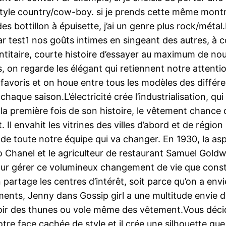
le style country/cow-boy. si je prends cette même montr
des bottillon à épuisette, j’ai un genre plus rock/méta
test1 nos goûts intimes en singeant des autres, à 
titaire, courte histoire d’essayer au maximum de nou
s, on regarde les élégant qui retiennent notre attentio
 favoris et on houe entre tous les modèles des différ
chaque saison.L’électricité crée l’industrialisation, qui
 la première fois de son histoire, le vêtement chance 
Il envahit les vitrines des villes d’abord et de rég
de toute notre équipe qui va changer. En 1930, la asp
hanel et le agriculteur de restaurant Samuel Goldwyn
.Pour gérer ce volumineux changement de vie que const
partage les centres d’intérêt, soit parce qu’on a envi
ments, Jenny dans Gossip girl a une multitude envie d
 avoir des thunes ou vole même des vêtement.Vous dé
otre face cachée de style et il crée une silhouette qu