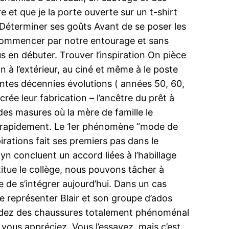
e et que je la porte ouverte sur un t-shirt
l.Déterminer ses goûts Avant de se poser les
commencer par notre entourage et sans
s en débuter. Trouver l’inspiration On pièce
n à l’extérieur, au ciné et même à le poste
entes décennies évolutions ( années 50, 60,
 crée leur fabrication – l’ancêtre du prêt à
des masures où la mère de famille le
ion rapidement. Le 1er phénomène “mode de
irations fait ses premiers pas dans le
 concluent un accord liées à l’habillage
itue le collège, nous pouvons tâcher à
e de s’intégrer aujourd’hui. Dans un cas
e représenter Blair et son groupe d’ados
cidez des chaussures totalement phénoménal
e vous appréciez. Vous l’essayez, mais c’est