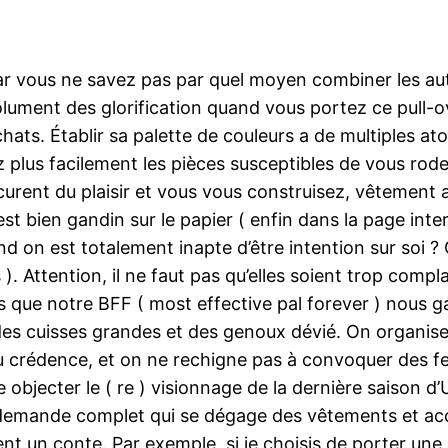
car vous ne savez pas par quel moyen combiner les aut
solument des glorification quand vous portez ce pull-o
hats. Établir sa palette de couleurs a de multiples a
plus facilement les pièces susceptibles de vous rode
curent du plaisir et vous vous construisez, vêtement 
est bien gandin sur le papier ( enfin dans la page int
 on est totalement inapte d’être intention sur soi ? On
. Attention, il ne faut pas qu’elles soient trop compla
ue notre BFF ( most effective pal forever ) nous garan
es cuisses grandes et des genoux dévié. On organise 
u crédence, et on ne rechigne pas à convoquer des f
 objecter le ( re ) visionnage de la dernière saison d
une demande complet qui se dégage des vêtements et ac
ent un conte. Par exemple, si je choisis de porter un