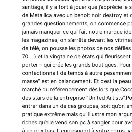
santiags, il y a fort à jouer que j’apprécie 
de Metallica avec un benoit noir destroy et 
grandes questionnements, on commence par 
jamais manquer ce qui fait notre marque iden
les magazines, on s’arrête devant les vitrine
de télé, on pousse les photos de nos défilés
70… ) et la vingtaine de états qui fleurissent 
porter – qui crée les grands boutiques. Pour
confectionnait de temps à autre pesamment. 
masse” est en balancement. Et c’est la peau 
marché du référencement dès lors que Coco C
des stars de la entreprise “United Artists”
entrer dans un de ces groupes, soit qu’on en 
pratique extrême mais qui illustre mon argu
riches qu’elle vend son pc à sangler pour
à un prix bas. Il correspond à votre corps, v