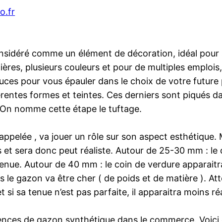
o.fr
onsidéré comme un élément de décoration, idéal pour
ères, plusieurs couleurs et pour de multiples emploi
uces pour vous épauler dans le choix de votre future
férentes formes et teintes. Ces derniers sont piqués d
. On nomme cette étape le tuftage.
si appelée , va jouer un rôle sur son aspect esthétique
t sera donc peut réaliste. Autour de 25-30 mm : le c
nue. Autour de 40 mm : le coin de verdure apparaitra
us le gazon va être cher ( de poids et de matière ). A
si sa tenue n’est pas parfaite, il apparaitra moins réa
férences de gazon synthétique dans le commerce. Voici