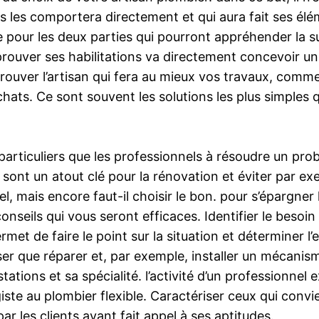
 les comportera directement et qui aura fait ses élé
pour les deux parties qui pourront appréhender la sui
prouver ses habilitations va directement concevoir u
trouver l’artisan qui fera au mieux vos travaux, com
hats. Ce sont souvent les solutions les plus simples q
es particuliers que les professionnels à résoudre un p
ont un atout clé pour la rénovation et éviter par exe
el, mais encore faut-il choisir le bon. pour s’épargn
onseils qui vous seront efficaces. Identifier le besoi
ermet de faire le point sur la situation et déterminer l
ser que réparer et, par exemple, installer un mécanis
tions et sa spécialité. l’activité d’un professionnel 
giste au plombier flexible. Caractériser ceux qui conv
par les clients ayant fait appel à ses aptitudes.