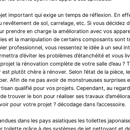
ojet important qui exige un temps de réflexion. En ef
u revêtement de sol, carrelage, etc. Si vous décidez de
pour prendre en charge la amélioration avec vos appareil
ries et la manipulation de certains composants sont t
mbier professionnel, vous ressentez le idée à un seul in
rmettra d’éviter les problèmes d’étanchéité et vous l
ojet la rénovation complète de votre salle d’eau ? T
t plutôt chère à rénover. Selon l’état de la pièce, le
r. Afin de ne pas avoir de monstrueuses surprises et d’
n qualifié pour vos projets. Cependant, au regard d
de trouver le bon pour réaliser ses travaux d’améliora
évoir pour votre projet ? décodage dans l’accessoire.
ues dans les pays asiatiques les toilettes japonaise
r toilette grâce à des systèmes de jet nettoyant et d