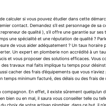
de calculer si vous pouvez étudier dans cette démarc
remier contact. Demandez s’il est personnage de sa co
preneur de qualité ), s’il offre une garantie sur ses tr
mps une spécialité et une réputation de qualité ? Par
 mesure de vous aider adéquatement ? Un taux horaire 
alerter. Un expert en plomberie non accrédité à un ta
cis et vous proposer des solutions efficaces. Vous co
des travaux mal faits implique tu temps pour désinstall
 aussi cacher des frais d’équipements que vous n’aviez
 un temps minimum facturé, des délais ou des frais de 
à un compagnon. En effet, il existe sûrement quelqu’un 
en bien ou en mal, il saura vous conseiller telle ou te
du choix de votre artisan plombier. dans ce but, il n’