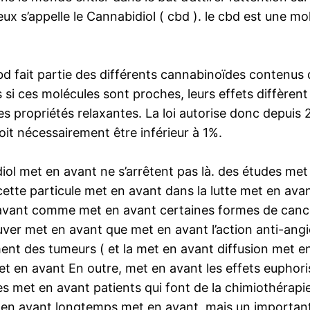
ux s’appelle le Cannabidiol ( cbd ). le cbd est une mo
cbd fait partie des différents cannabinoïdes contenus 
si ces molécules sont proches, leurs effets diffère
es propriétés relaxantes. La loi autorise donc depuis
doit nécessairement être inférieur à 1%.
diol met en avant ne s’arrêtent pas là. des études me
cette particule met en avant dans la lutte met en a
 avant comme met en avant certaines formes de can
ver met en avant que met en avant l’action anti-an
ent des tumeurs ( et la met en avant diffusion met e
et en avant En outre, met en avant les effets euphor
les met en avant patients qui font de la chimiothérap
en avant longtemps met en avant, mais un important 