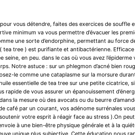
our vous détendre, faites des exercices de souffle e
sportive minimum va vous permettre d’évacuer les premi
comme une sorte d’endorphine, permettant au force d
 ( tea tree ) est purifiante et antibactérienne. Effica
e seine, en peu. dans le cas où vous avez l’épiderme v
corps. Notre astuce : sur un phlegmon d’acné bien roug
 posez-le comme une cataplasme sur la morsure durant 
huile essentielle de tea tree sur une petite cicatrice, s
us rapide de vous assurer un épanouissement d’énergie
 dans la mesure où des avocats ou du beurre d’amand
 de café par un courant, vos adénome surrénales vous
outenir votre esprit à réagir face au stress ).On peut
nvoie à une bien-être physique générale et à la quiét
preuve unique plus subjective. Cette éducation nous r