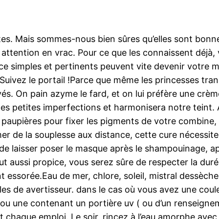
tes. Mais sommes-nous bien sûres qu’elles sont bonne
 attention en vrac. Pour ce que les connaissent déjà,
nce simples et pertinents peuvent vite devenir votre 
Suivez le portail !Parce que même les princesses trans
rivés. On pain azyme le fard, et on lui préfère une cr
a les petites imperfections et harmonisera notre teint.
paupières pour fixer les pigments de votre combine, 
er de la souplesse aux distance, cette cure nécessit
n de laisser poser le masque après le shampouinage, a
ut aussi propice, vous serez sûre de respecter la d
nt essorée.Eau de mer, chlore, soleil, mistral dessèch
les de avertisseur. dans le cas où vous avez une coul
u une contenant un portière uv ( ou d’un renseigneme
chaque emploi. Le soir, rincez à l’eau amorphe avec c