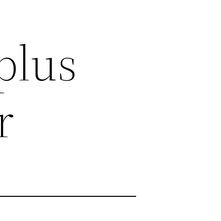
plus
r